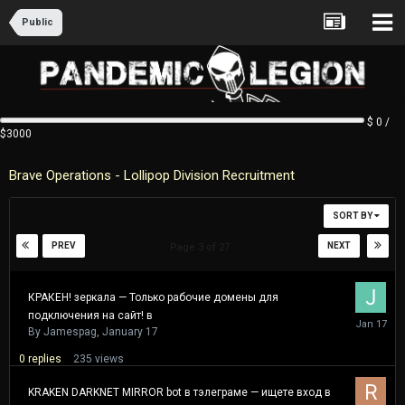
Public
$ 0 /
$3000
Brave Operations - Lollipop Division Recruitment
SORT BY
PREV
NEXT
Page 3 of 27
КРАКЕН! зеркала — Только рабочие домены для
подключения на сайт! в
January
17
By
Jamespag
,
January 17
0
replies
235
views
KRAKEN DARKNET MIRROR bot в тэлеграме — ищете вход в