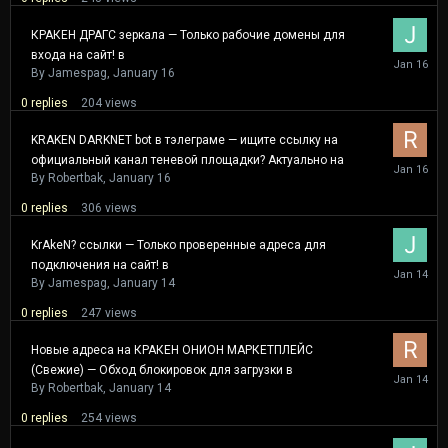
КРАКЕН ДРАГС зеркала — Только рабочие домены для
входа на сайт! в
January
16
By
Jamespag
,
January 16
0
replies
204
views
KRAKEN DARKNET bot в тэлеграме — ищите ссылку на
официальный канал теневой площадки? Актуально на
January
16
By
Robertbak
,
January 16
0
replies
306
views
KrAkeN? ссылки — Только проверенные адреса для
подключения на сайт! в
January
14
By
Jamespag
,
January 14
0
replies
247
views
Новые адреса на КРАКЕН ОНИОН МАРКЕТПЛЕЙС
(Свежие) — Обход блокировок для загрузки в
January
14
By
Robertbak
,
January 14
0
replies
254
views