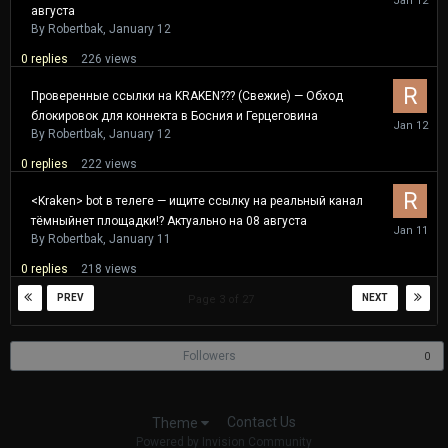
12
августа
By
Robertbak
,
January 12
0
replies
226
views
Проверенные ссылки на KRAKEN??? (Свежие) — Обход
блокировок для коннекта в Босния и Герцеговина
January
12
By
Robertbak
,
January 12
0
replies
222
views
<Kraken> bot в телеге — ищите ссылку на реальный канал
тёмныйнет площадки!? Актуально на 08 августа
January
11
By
Robertbak
,
January 11
0
replies
218
views
PREV
NEXT
Page 3 of 27
Followers
0
Contact Us
Theme
Powered by Invision Community