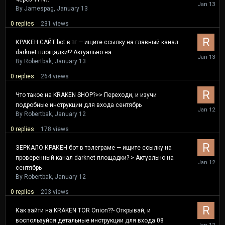
January
13
By
Jamespag
,
January 13
0
replies
231
views
КРАКЕН САЙТ bot в тг — ищите ссылку на главный канал
darknet площадки!? Актуально на
January
13
By
Robertbak
,
January 13
0
replies
264
views
Что такое на KRAKEN SHOP?>> Переходи, и изучи
подробные инструкции для входа сентябрь
January
12
By
Robertbak
,
January 12
0
replies
178
views
ЗЕРКАЛО КРАКЕН бот в тэлеграме — ищите ссылку на
проверенный канал darknet площадки? > Актуально на
January
12
сентябрь
By
Robertbak
,
January 12
0
replies
203
views
Как зайти на KRAKEN TOR Onion??- Открывай, и
воспользуйся детальные инструкции для входа 08
January