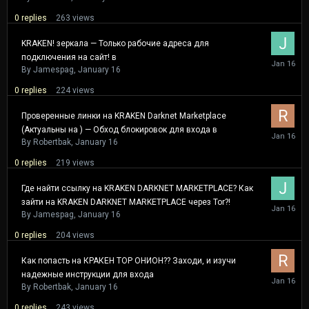
0
replies
263
views
KRAKEN! зеркала — Только рабочие адреса для
подключения на сайт! в
January
16
By
Jamespag
,
January 16
0
replies
224
views
Проверенные линки на KRAKEN Darknet Marketplace
(Актуальны на ) — Обход блокировок для входа в
January
16
By
Robertbak
,
January 16
0
replies
219
views
Где найти ссылку на KRAKEN DARKNET MARKETPLACE? Как
зайти на KRAKEN DARKNET MARKETPLACE через Tor?!
January
16
By
Jamespag
,
January 16
0
replies
204
views
Как попасть на КРАКЕН ТОР ОНИОН?? Заходи, и изучи
надежные инструкции для входа
January
16
By
Robertbak
,
January 16
0
replies
243
views