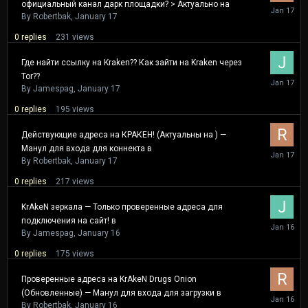
официальный канал дарк площадки? > Актуально на
January
17
By
Robertbak
,
January 17
0
replies
231
views
Где найти ссылку на Kraken?? Как зайти на Kraken через
Tor??
January
17
By
Jamespag
,
January 17
0
replies
195
views
Действующие адреса на КРАКЕН! (Актуальны на ) —
Манул для входа для коннекта в
January
17
By
Robertbak
,
January 17
0
replies
217
views
KrAkeN зеркала — Только проверенные адреса для
подключения на сайт! в
January
16
By
Jamespag
,
January 16
0
replies
175
views
Проверенные адреса на KrAkeN Drugs Onion
(Обновленные) — Манул для входа для загрузки в
January
16
By
Robertbak
,
January 16