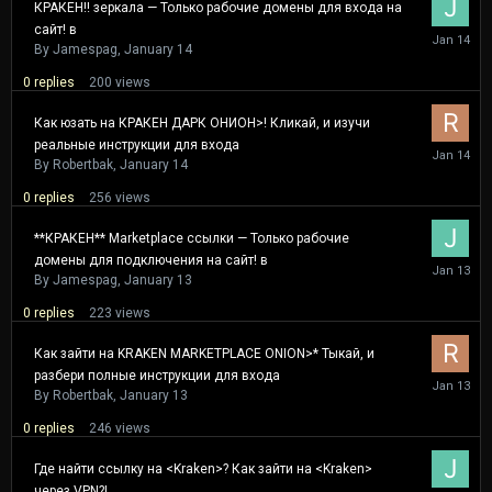
КРАКЕН!! зеркала — Только рабочие домены для входа на
сайт! в
January
14
By
Jamespag
,
January 14
0
replies
200
views
Как юзать на КРАКЕН ДАРК ОНИОН>! Кликай, и изучи
реальные инструкции для входа
January
14
By
Robertbak
,
January 14
0
replies
256
views
**КРАКЕН** Marketplace ссылки — Только рабочие
домены для подключения на сайт! в
January
13
By
Jamespag
,
January 13
0
replies
223
views
Как зайти на KRAKEN MARKETPLACE ONION>* Тыкай, и
разбери полные инструкции для входа
January
13
By
Robertbak
,
January 13
0
replies
246
views
Где найти ссылку на <Kraken>? Как зайти на <Kraken>
через VPN?!