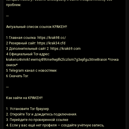
проблем.
---
Актуальный список ссылок КРАКЕН!!
1 Главная ссылка: https://krak98.cc/
2 Резервный сайт: https://krak34.cfd
3 Дополнительный сайт 2: https://krak69.com
4 Официальный Tor-адрес:
krakeno4nmrk1ewmq4l9tme9wpfk2lczlsm7g3epfgu3itne8raion *точка
онион*
5 Telegram канал с новостями:
6 Скачать Tor:
---
Как зайти на КРАКЕН!!
1. Установите Tor браузер.
2. Откройте Tor и дождитесь подключения.
3. Перейдите по проверенной ссылке
4. Если у вас ещё нет профиля — создайте учётную запись,