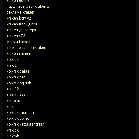
kraken edition
наушники razer kraken x
реклама kraken
kraken kitty v2
kraken площадка
kraken драйвера
kraken x73
форум kraken
зеркало кракен kraken
kraken кальян
ko krak
krak 2
ko krak qafasi
ko krak bezi
ko krak og rishi
krak 32
ko krak xxx
kraks ru
krak n
ko krak rasmlari
ko krak porno
ko krak kattalashtirish
krak dk
jur krak