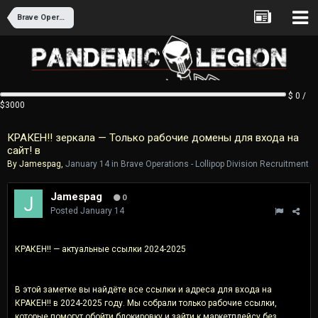
Brave Operations - Lollipop Division Recruitment
$ 0 /
$3000
КРАКЕН!! зеркала — Только рабочие домены для входа на
сайт! в
By
Jamespag
,
January 14
in
Brave Operations - Lollipop Division Recruitment
Jamespag
0
Posted
January 14
КРАКЕН!! — актуальные ссылки 2024-2025
В этой заметке вы найдёте все ссылки и адреса для входа на
КРАКЕН!! в 2024-2025 году. Мы собрали только рабочие ссылки,
которые помогут обойти блокировку и зайти к маркетплейсу без