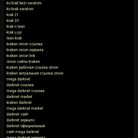
ko krak bezi saratoni
ko krak saratoni
krak 21
krak 33
krak n lean
krak u jur
lean krak
kraken onion ссылка
kraken onion зеркала
kraken onion link
onion сайты kraken
kraken рабочая ссылка onion
kraken актуальная ссылка onion
mega darknet
darknet ссылка
mega darknet ссылка
darknet market
kraken darknet
mega darknet market
darknet сайт
darknet зеркало
darknet официальный
сайт mega darknet
mega darknet зеркала