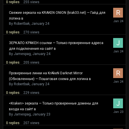
0
replies
255
views
Свежие зеркала на KRAKEN ONION (krak33.net) — Гайд для
логина в
January
24
By
Robertbak
,
January 24
0
replies
270
views
ЗЕРКАЛО КРАКЕН ссылки — Только проверенные адреса
для подключения на сайт! в
January
24
By
Jamespag
,
January 24
0
replies
205
views
Проверенные линки на KrAkeN Darknet Mirror
(Обновленные) — Пошаговая схема для логина в
January
24
By
Robertbak
,
January 24
0
replies
229
views
<Kraken> зеркала — Только проверенные домены для
входа на сайт! в
January
23
By
Jamespag
,
January 23
0
replies
207
views