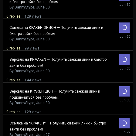
и быстро зайти без проблем!
June
30
By
DannyStype
,
June 30
0
replies
129
views
Ссылка на КРАКЕН ОНИОН — Получить свежий линк и
быстро зайти без проблем!
June
30
By
DannyStype
,
June 30
0
replies
99
views
Зеркало на KRAAKEN — Получить свежий линк и быстро
зайти без проблем!
June
30
By
DannyStype
,
June 30
0
replies
144
views
Зеркало на КРАКЕН ШОП — Получить свежий линк и
подключиться без проблем!
June
30
By
DannyStype
,
June 30
0
replies
129
views
Ссылка на *КРАКЕН* — Получить свежий линк и быстро
зайти без проблем!
June
27
By
DannyStype
,
June 27