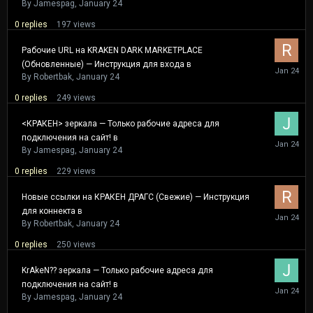
24
By
Jamespag
,
January 24
0
replies
197
views
Рабочие URL на KRAKEN DARK MARKETPLACE
(Обновленные) — Инструкция для входа в
January
24
By
Robertbak
,
January 24
0
replies
249
views
<КРАКЕН> зеркала — Только рабочие адреса для
подключения на сайт! в
January
24
By
Jamespag
,
January 24
0
replies
229
views
Новые ссылки на КРАКЕН ДРАГС (Свежие) — Инструкция
для коннекта в
January
24
By
Robertbak
,
January 24
0
replies
250
views
KrAkeN?? зеркала — Только рабочие адреса для
подключения на сайт! в
January
24
By
Jamespag
,
January 24