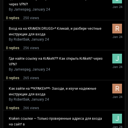
через VPN?!
January
24
By
Jamespag
,
January 24
0
replies
250
views
Вход на на KRAKEN DRUGS>* Кликай, и разбери честные
инструкции для входа
January
24
By
Robertbak
,
January 24
0
replies
256
views
Где найти ссылку на KrAkeN??! Как открыть KrAkeN? через
VPN?
January
24
By
Jamespag
,
January 24
0
replies
265
views
Как зайти на **КРАКЕН**!- Заходи, и изучи надежные
инструкции для входа
January
24
By
Robertbak
,
January 24
0
replies
266
views
Kraken ссылки — Только проверенные адреса для входа
на сайт! в
January