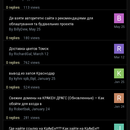
0
replies
113
views
Де взяти авторитетні сайти з рекомендаціями для
облаштування та будівельних проєктів
May
25
By
BillyDew
,
May 25
0
replies
180
views
Доставка цветов Томск
By
RichardGal
,
March 12
March
12
0
replies
762
views
вывод из запоя Краснодар
By
kyhni spb_tbpl
,
January 25
January
25
0
replies
524
views
Свежие домены на КРАКЕН ДРАГС (Обновленные) — Как
обойти для входа в
January
24
By
Robertbak
,
January 24
0
replies
281
views
Где найти ссылку на КрАкЕн!!!?? Как зайти на КрАкЕн!!!