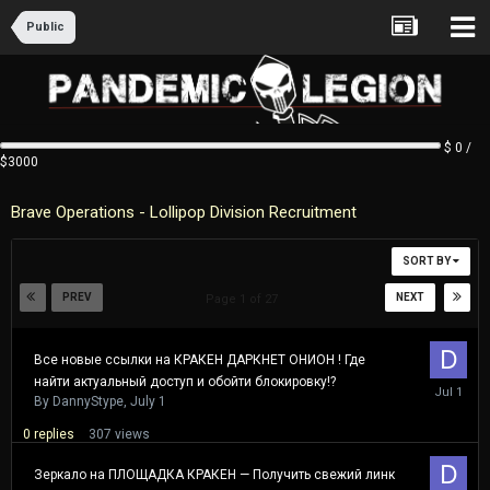
Public
$ 0 /
$3000
Brave Operations - Lollipop Division Recruitment
SORT BY
PREV
NEXT
Page 1 of 27
Все новые ссылки на КРАКЕН ДАРКНЕТ ОНИОН ! Где
найти актуальный доступ и обойти блокировку!?
July
1
By
DannyStype
,
July 1
0
replies
307
views
Зеркало на ПЛОЩАДКА КРАКЕН — Получить свежий линк