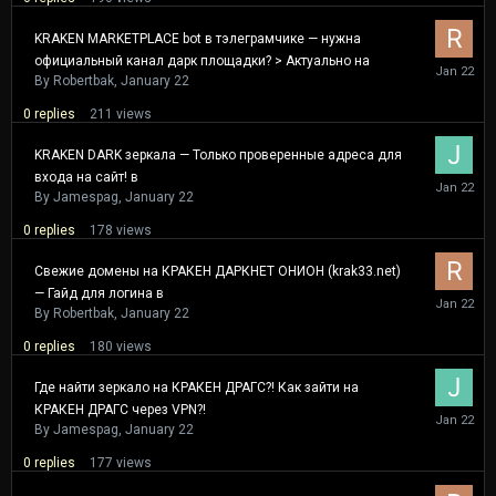
KRAKEN MARKETPLACE bot в тэлеграмчике — нужна
официальный канал дарк площадки? > Актуально на
January
22
By
Robertbak
,
January 22
0
replies
211
views
KRAKEN DARK зеркала — Только проверенные адреса для
входа на сайт! в
January
22
By
Jamespag
,
January 22
0
replies
178
views
Свежие домены на КРАКЕН ДАРКНЕТ ОНИОН (krak33.net)
— Гайд для логина в
January
22
By
Robertbak
,
January 22
0
replies
180
views
Где найти зеркало на КРАКЕН ДРАГС?! Как зайти на
КРАКЕН ДРАГС через VPN?!
January
22
By
Jamespag
,
January 22
0
replies
177
views