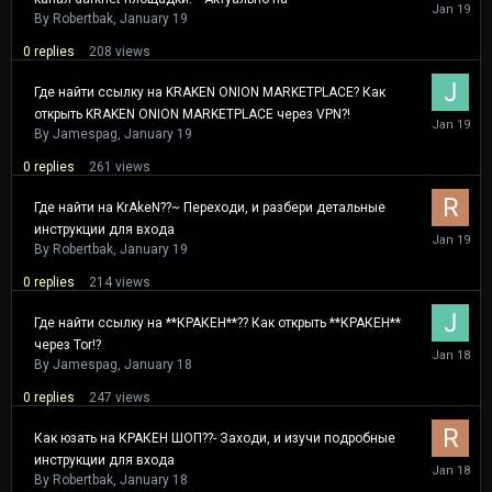
January
19
By
Robertbak
,
January 19
0
replies
208
views
Где найти ссылку на KRAKEN ONION MARKETPLACE? Как
открыть KRAKEN ONION MARKETPLACE через VPN?!
January
19
By
Jamespag
,
January 19
0
replies
261
views
Где найти на KrAkeN??~ Переходи, и разбери детальные
инструкции для входа
January
19
By
Robertbak
,
January 19
0
replies
214
views
Где найти ссылку на **КРАКЕН**?? Как открыть **КРАКЕН**
через Tor!?
January
18
By
Jamespag
,
January 18
0
replies
247
views
Как юзать на КРАКЕН ШОП??- Заходи, и изучи подробные
инструкции для входа
January
18
By
Robertbak
,
January 18