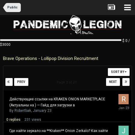
Public
$ 0 /
$3000
Brave Operations - Lollipop Division Recruitment
SORT BY
PREV
NEXT
Page 2 of 27
Действующие ссылки на KRAKEN ONION MARKETPLACE
(Актуальны на ) — Гайд для загрузки в
January
23
By
Robertbak
,
January 23
0
replies
231
views
Где найти зеркало на **Kraken** Onion Zerkalo? Как зайти