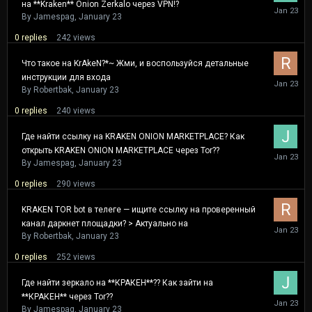
на **Kraken** Onion Zerkalo через VPN!?
January
23
By
Jamespag
,
January 23
0
replies
242
views
Что такое на KrAkeN?*~ Жми, и воспользуйся детальные
инструкции для входа
January
23
By
Robertbak
,
January 23
0
replies
240
views
Где найти ссылку на KRAKEN ONION MARKETPLACE? Как
открыть KRAKEN ONION MARKETPLACE через Tor??
January
23
By
Jamespag
,
January 23
0
replies
290
views
KRAKEN TOR bot в телеге — ищите ссылку на проверенный
канал даркнет площадки? > Актуально на
January
23
By
Robertbak
,
January 23
0
replies
252
views
Где найти зеркало на **КРАКЕН**?? Как зайти на
**КРАКЕН** через Tor??
January
23
By
Jamespag
,
January 23