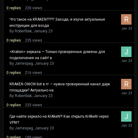
0
replies
230
views
Что такое на KRAKEN????? Заходи, и изучи актуальные
инструкции для входа
January
23
By
Robertbak
,
January 23
0
replies
235
views
<Kraken> зеркала — Только проверенные домены для
подключения на сайт! в
January
23
By
Jamespag
,
January 23
0
replies
216
views
KRAKEN ONION bot в тг — нужна проверенный канал дарк
площадки? Актуально на
January
23
By
Robertbak
,
January 23
0
replies
233
views
Где найти зеркало на KrAkeN?! Как открыть KrAkeN через
VPN!?
January
23
By
Jamespag
,
January 23
0
replies
190
views