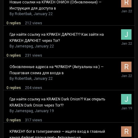
Новые ссылки на КРАКЕН ОНИОН (Обновленные) —
Инструкция для доступа в
January
22
By
Robertbak
,
January 22
0
replies
212
views
Где найти ссылку на КРАКЕН ДАРКНЕТ!? Как зайти на
КРАКЕН ДАРКНЕТ через Tor?
January
22
By
Jamespag
,
January 22
0
replies
231
views
Обновленные адреса на *КРАКЕН* (Актуальны на ) —
Пошаговая схема для входа в
January
22
By
Robertbak
,
January 22
0
replies
204
views
Где найти ссылку на KRAKEN Dark Onion?? Как открыть
KRAKEN Dark Onion через Tor??
January
19
By
Jamespag
,
January 19
0
replies
317
views
КРАКЕН!! бот в тэлеграмчике — ищете вход в главный
канал darknet площадки!~ Актуально на