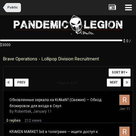
Public
$ 0 /
$3000
Brave Operations - Lollipop Division Recruitment
SORT BY
PREV
NEXT
Page 4 of 27
Обновленные зеркала на KrAkeN? (Свежие) — Обход
блокировок для входа в Сеул
January
11
By
Robertbak
,
January 11
0
replies
212
views
KRAKEN MARKET bot в тэлеграме — ищите доступ к