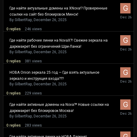
Где найти актуальные домены на XNova!? Проверенные
ссылки на сайт без блокировок Минск!
Decembe
26,
By
GilbertRap
,
December 26, 2025
2025
0
replies
246
views
Где найти рабочие линки на NovaX?! Свежие зеркала на
даркмакрет без ограничений Шри-Ланка!
Decembe
26,
By
GilbertRap
,
December 26, 2025
2025
0
replies
381
views
НОВА Onion зеркала 25 год — Где взять актуальное
зеркало и инструкция входа???
Decembe
26,
By
GilbertRap
,
December 26, 2025
2025
0
replies
229
views
Где найти активные домены на Nova?* Новые ссылки на
даркмакрет без блокировок Москва!
Decembe
26,
By
GilbertRap
,
December 26, 2025
2025
0
replies
283
views
Где найти активные линки на НОВА Даркнет