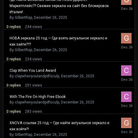
Маркетплейс?? Свежие зеркала на сайт без блокировок
Decembe
26,
Италия!
2025
By
GilbertRap
,
December 26, 2025
0
replies
244
views
НОВА зеркала 25 год — Где взять актуальное зеркало и
как зайти???
Decembe
26,
By
GilbertRap
,
December 26, 2025
2025
0
replies
234
views
Clap When You Land Award
By
clapwhenyoulandpdfsculp
,
December 26, 2025
Decembe
26,
0
replies
251
views
2025
With The Fire On High Free Ebook
By
clapwhenyoulandpdfsculp
,
December 26, 2025
Decembe
26,
0
replies
283
views
2025
XNOVA ссылки 25 год — Где найти актуальное зеркало и
как войти?!
Decembe
26,
By
GilbertRap
,
December 26, 2025
2025