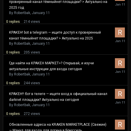
проверенный канал тёмныйнет площадки? > Актуально на
January
11
2025 год
By
Robertbak
,
January 11
0
replies
214
views
КРАКЕН! bot в telegram — ищите доступ к проверенный
канал тёмныйнет площадки? > Актуально на 2025
January
11
By
Robertbak
,
January 11
0
replies
205
views
Где найти на КРАКЕН МАРКЕТ>? Открывай, и изучи
актуальные инструкции для входа cегодня
January
11
By
Robertbak
,
January 11
0
replies
244
views
КРАКЕН!! бот в телеге — ищете вход в официальный канал
darknet площадки? Актуально на cегодня
January
11
By
Robertbak
,
January 11
0
replies
272
views
Обновленные адреса на KRAKEN MARKETPLACE (Свежие)
— Манул для входа для логина в Брюссель