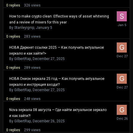
0
replies
326
views
How to make crypto clean: Effective ways of asset whitening
and a review of mixers for this year
January
5
By
Stanleyignip
,
January 5
0
replies
283
views
НОВА Даркнет ссылки 2025 — Как получить актуальное
зеркало и как зайти?>
Decembe
27,
By
GilbertRap
,
December 27, 2025
2025
0
replies
289
views
НОВА Онион зеркала 25 год — Как получить актуальное
зеркало и инструкция входа!?
Decembe
27,
By
GilbertRap
,
December 27, 2025
2025
0
replies
248
views
Nova зеркала 08 августа — Где найти актуальное зеркало
и как зайти?!
Decembe
26,
By
GilbertRap
,
December 26, 2025
2025
0
replies
299
views