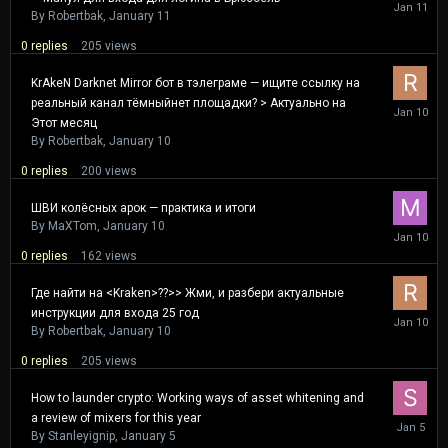
January
11
By
Robertbak
,
January 11
0
replies
205
views
KrAkeN Darknet Mirror бот в тэлеграме — ищите ссылку на
реальный канал тёмныйнет площадки? > Актуально на
January
10
Этот месяц
By
Robertbak
,
January 10
0
replies
200
views
ШВИ колёсных арок — практика и итоги
By
MaXTom
,
January 10
January
10
0
replies
162
views
Где найти на <Kraken>??>> Жми, и разбери актуальные
инструкции для входа 25 год
January
10
By
Robertbak
,
January 10
0
replies
205
views
How to launder crypto: Working ways of asset whitening and
a review of mixers for this year
January
5
By
Stanleyignip
,
January 5