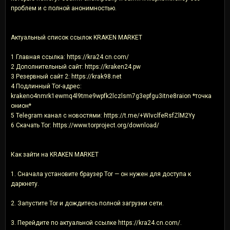
проблем и с полной анонимностью.
Актуальный список ссылок KRAKEN MARKET
1 Главная ссылка: https://kra24.cn.com/
2 Дополнительный сайт: https://kraken24.pw
3 Резервный сайт 2: https://krak98.net
4 Подлинный Tor-адрес:
krakeno4nmrk1ewmq4l9tme9wpfk2lczlsm7g3epfgu3itne8raion *точка
онион*
5 Telegram канал с новостями: https://t.me/+WIvclfeRsfZlM2Yy
6 Скачать Tor: https://www.torproject.org/download/
Как зайти на KRAKEN MARKET
1. Сначала установите браузер Tor — он нужен для доступа к
даркнету.
2. Запустите Tor и дождитесь полной загрузки сети.
3. Перейдите по актуальной ссылке https://kra24.cn.com/.