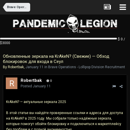
Brave Operations - Lollipop Division Recruitment
$ 0 /
$3000
Обновленные зеркала на KrAkeN? (Свежие) — Обход
блокировок для входа в Сеул
By
Robertbak
,
January 11
in
Brave Operations - Lollipop Division Recruitment
Robertbak
0
Posted
January 11
KrAkeN? — актуальные зеркала 2025
В этой статье вы найдёте проверенные ссылки и адреса для доступа
на KrAkeN? в 2025 году. Мы собрали только надёжные зеркала,
которые помогут обойти блокировку и подключиться к маркетплейсу
без проблем и с полной анонимностью.