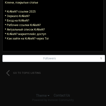
Ключи, покрытые статье
* KrAkeN? ссылки 2025
* Зеркало KrAkeN?
* Вход на KrAkeN?
* Рабочие ссылки KrAkeN?
* Актуальный список KrAkeN?
* KrAkeN? маркетплейс доступ
* Как зайти на KrAkeN? через Tor
Followers
1
GO TO TOPIC LISTING
Contact Us
Theme
Powered by Invision Community