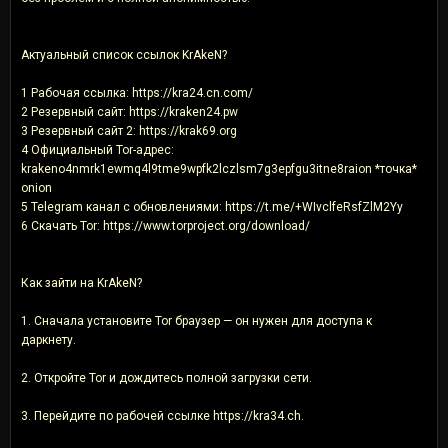
Актуальный список ссылок KrAkeN?
1 Рабочая ссылка: https://kra24.cn.com/
2 Резервный сайт: https://kraken24.pw
3 Резервный сайт 2: https://krak69.org
4 Официальный Tor-адрес:
krakeno4nmrk1ewmq4l9tme9wpfk2lczlsm7g3epfgu3itne8raion *точка*
onion
5 Telegram канал с обновлениями: https://t.me/+WIvclfeRsfZlM2Yy
6 Скачать Tor: https://www.torproject.org/download/
Как зайти на KrAkeN?
1. Сначала установите Tor браузер — он нужен для доступа к
даркнету.
2. Откройте Tor и дождитесь полной загрузки сети.
3. Перейдите по рабочей ссылке https://kra34.ch.