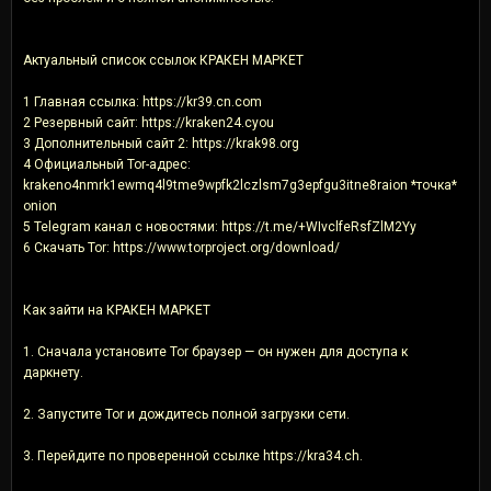
Актуальный список ссылок КРАКЕН МАРКЕТ
1 Главная ссылка: https://kr39.cn.com
2 Резервный сайт: https://kraken24.cyou
3 Дополнительный сайт 2: https://krak98.org
4 Официальный Tor-адрес:
krakeno4nmrk1ewmq4l9tme9wpfk2lczlsm7g3epfgu3itne8raion *точка*
onion
5 Telegram канал с новостями: https://t.me/+WIvclfeRsfZlM2Yy
6 Скачать Tor: https://www.torproject.org/download/
Как зайти на КРАКЕН МАРКЕТ
1. Сначала установите Tor браузер — он нужен для доступа к
даркнету.
2. Запустите Tor и дождитесь полной загрузки сети.
3. Перейдите по проверенной ссылке https://kra34.ch.