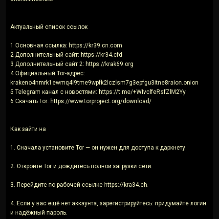
Актуальный список ссылок
1 Основная ссылка: https://kr39.cn.com
2 Дополнительный сайт: https://kr34.cfd
3 Дополнительный сайт 2: https://krak69.org
4 Официальный Tor-адрес:
krakeno4nmrk1ewmq4l9tme9wpfk2lczlsm7g3epfgu3itne8raion.onion
5 Telegram канал с новостями: https://t.me/+WIvclfeRsfZlM2Yy
6 Скачать Tor: https://www.torproject.org/download/
Как зайти на
1. Сначала установите Tor — он нужен для доступа к даркнету.
2. Откройте Tor и дождитесь полной загрузки сети.
3. Перейдите по рабочей ссылке https://kra34.ch.
4. Если у вас ещё нет аккаунта, зарегистрируйтесь: придумайте логин
и надёжный пароль.