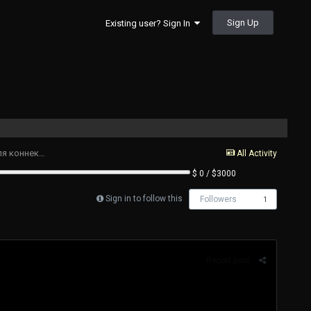
Sign Up
Existing user? Sign In
Проверенные ссылки на KRAKEN??? (Свежие) — Обход блокировок для коннекта в Босния и Герцеговина
All Activity
$ 0 / $3000
Sign in to follow this
Followers
1
Report post