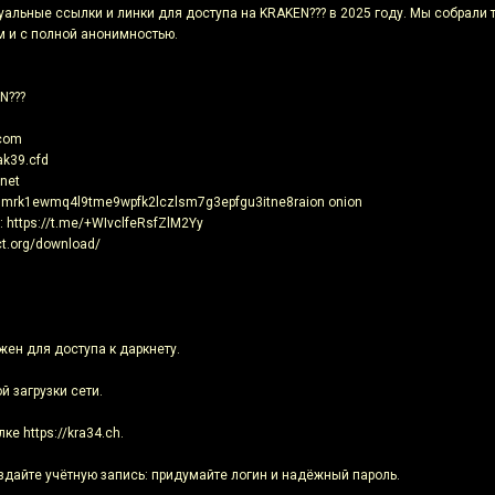
уальные ссылки и линки для доступа на KRAKEN??? в 2025 году. Мы собрали 
м и с полной анонимностью.
N???
.com
ak39.cfd
.net
nmrk1ewmq4l9tme9wpfk2lczlsm7g3epfgu3itne8raion onion
 https://t.me/+WIvclfeRsfZlM2Yy
ct.org/download/
ужен для доступа к даркнету.
й загрузки сети.
е https://kra34.ch.
оздайте учётную запись: придумайте логин и надёжный пароль.