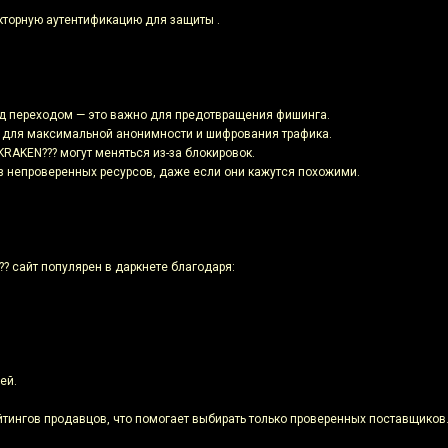
кторную аутентификацию для защиты .
ед переходом — это важно для предотвращения фишинга.
or для максимальной анонимности и шифрования трафика.
KRAKEN??? могут меняться из-за блокировок.
из непроверенных ресурсов, даже если они кажутся похожими.
? сайт популярен в даркнете благодаря:
ей.
йтингов продавцов, что помогает выбирать только проверенных поставщиков