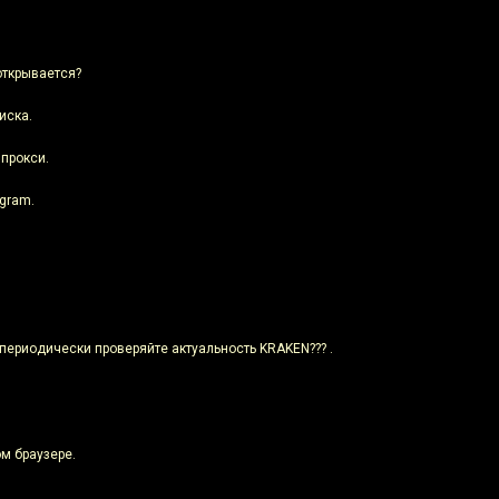
 открывается?
иска.
 прокси.
egram.
 периодически проверяйте актуальность KRAKEN??? .
м браузере.