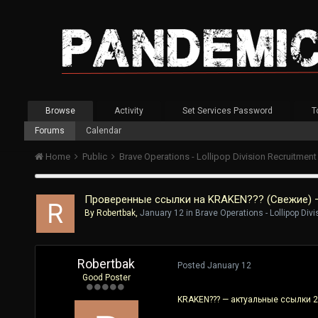
Browse
Activity
Set Services Password
T
Forums
Calendar
Home
Public
Brave Operations - Lollipop Division Recruitmen
Проверенные ссылки на KRAKEN??? (Свежие) —
By
Robertbak
,
January 12
in
Brave Operations - Lollipop Div
Robertbak
Posted
January 12
Good Poster
KRAKEN??? — актуальные ссылки 