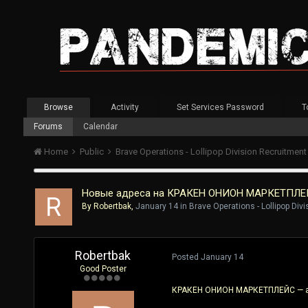
Browse
Activity
Set Services Password
T
Forums
Calendar
Home
Public
Brave Operations - Lollipop Division Recruitmen
Новые адреса на КРАКЕН ОНИОН МАРКЕТПЛЕЙС
By
Robertbak
,
January 14
in
Brave Operations - Lollipop Div
Robertbak
Posted
January 14
Good Poster
КРАКЕН ОНИОН МАРКЕТПЛЕЙС — ак