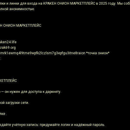
ылки и линки для входа на КРАКЕН ОНИОН МАРКЕТПЛЕЙС в 2025 году. Мы собр
полной анонимностью.
КЕН ОНИОН МАРКЕТПЛЕЙС
ken24.life
krak69.org
nmrk1ewmq4l9tme9wpfk2lczlsm7g3epfgu3itne8raion *точка онион*
:
РКЕТПЛЕЙС
р — он нужен для доступа к даркнету.
ой загрузки сети.
ке .
оздайте учётную запись: придумайте логин и надёжный пароль.