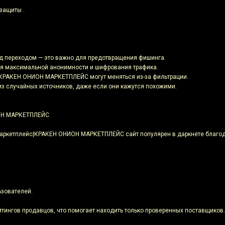
защиты .
ед переходом — это важно для предотвращения фишинга.
для максимальной анонимности и шифрования трафика.
а КРАКЕН ОНИОН МАРКЕТПЛЕЙС могут меняться из-за фильтрации.
 из случайных источников, даже если они кажутся похожими.
ОН МАРКЕТПЛЕЙС
ркетплейс|КРАКЕН ОНИОН МАРКЕТПЛЕЙС сайт популярен в даркнете благод
зователей.
йтингов продавцов, что помогает находить только проверенных поставщиков.