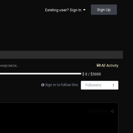
Sign Up
Existing user? Sign In
Новые адреса на КРАКЕН ОНИОН МАРКЕТПЛЕЙС (Свежие) — Обход блокировок для загрузки в
All Activity
$ 0 / $3000
Sign in to follow this
Followers
1
Report post