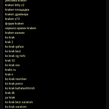
реклама kraken
kraken kitty v2
kraken площадка
kraken драйвера
kraken x73
форум kraken
зеркало кракен kraken
kraken кальян
ko krak
krak 2
ko krak qafasi
ko krak bezi
ko krak og rishi
krak 32
ko krak xxx
kraks ru
krak n
ko krak rasmlari
ko krak porno
ko krak kattalashtirish
krak dk
jur krak
ko krak bezi saratoni
ko krak saratoni