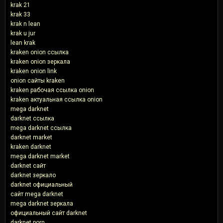
krak 21
krak 33
krak n lean
krak u jur
lean krak
kraken onion ссылка
kraken onion зеркала
kraken onion link
onion сайты kraken
kraken рабочая ссылка onion
kraken актуальная ссылка onion
mega darknet
darknet ссылка
mega darknet ссылка
darknet market
kraken darknet
mega darknet market
darknet сайт
darknet зеркало
darknet официальный
сайт mega darknet
mega darknet зеркала
официальный сайт darknet
darknet porn