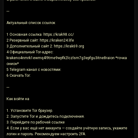
---
Актуальный список ссылок
1 Основная ссылка: https://krak98.cc/
2 Резервный сайт: https://kraken24.life
3 Дополнительный сайт 2: https://krak69.org
4 Официальный Tor-адрес:
krakeno4nmrk1ewmq4l9tme9wpfk2lczlsm7g3epfgu3itne8raion *точка
онион*
5 Telegram канал с новостями:
6 Скачать Tor:
---
Как войти на
1. Установите Tor браузер.
2. Запустите Tor и дождитесь подключения.
3. Перейдите по рабочей ссылке
4. Если у вас ещё нет аккаунта — создайте учётную запись, укажите
логин и пароль. Рекомендуем настроить 2FA.