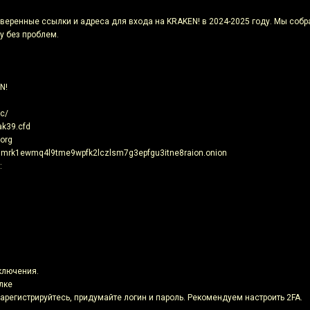
оверенные ссылки и адреса для входа на KRAKEN! в 2024-2025 году. Мы собр
у без проблем.
N!
c/
ak39.cfd
.org
nmrk1ewmq4l9tme9wpfk2lczlsm7g3epfgu3itne8raion.onion
:
ключения.
лке
 зарегистрируйтесь, придумайте логин и пароль. Рекомендуем настроить 2FA.