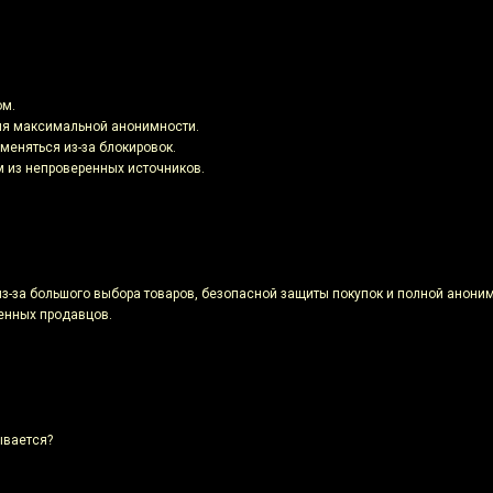
ом.
для максимальной анонимности.
меняться из-за блокировок.
м из непроверенных источников.
з-за большого выбора товаров, безопасной защиты покупок и полной аноним
енных продавцов.
ывается?