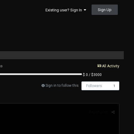
Sign Up
Existing user? Sign In
 в
All Activity
$ 0 / $3000
Sign in to follow this
Followers
1
Report post