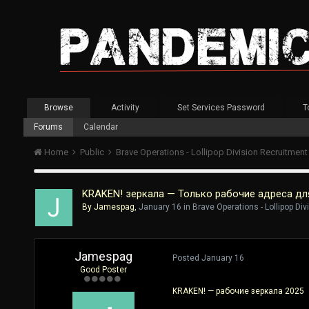
Browse
Activity
Set Services Password
T
Forums
Calendar
Home
Public
Brave Operations - Lollipop Division Recruitmen
KRAKEN! зеркала — Только рабочие адреса для
By
Jamespag
,
January 16
in
Brave Operations - Lollipop Di
Jamespag
Posted
January 16
Good Poster
KRAKEN! — рабочие зеркала 2025