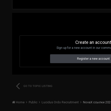
Create an accoun
Sign up for a new account in our commun
Register a new account
GO TO TOPIC LISTING
Home
Public
Lucidus Ordo Recruitment
NovaX ссылки 2025