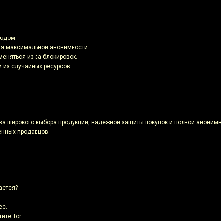
ходом.
для максимальной анонимности.
меняться из-за блокировок.
м из случайных ресурсов.
за широкого выбора продукции, надёжной защиты покупок и полной анонимно
енных продавцов.
ается?
ес.
ите Tor.