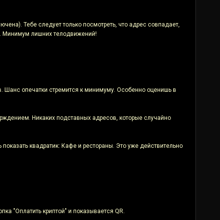
ючена). Тебе следует только посмотреть, что адрес совпадает,
е. Минимум лишних телодвижений!
в. Шанс опечатки стремится к минимуму. Особенно оценишь в
ерждением. Никаких подставных адресов, которые случайно
показать квадратик: Кафе и рестораны. Это уже действительно
пка "Оплатить криптой" и показывается QR.