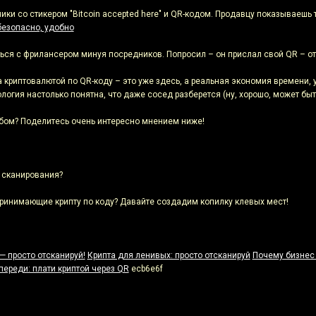
ки со стикером "Bitcoin accepted here" и QR-кодом. Продавцу показываешь 
безопасно, удобно
ся с фрилансером минуя посредников. Попросил – он прислал свой QR – от
 криптовалютой по QR-коду – это уже здесь, а реальная экономия времени,
огия настолько понятна, что даже сосед разберется (ну, хорошо, может быт
обом? Поделитесь очень интересно мнением ниже!
 сканирования?
ринимающие крипту по коду? Давайте создадим копилку клевых мест!
— просто отсканируй!
Крипта для ленивых: просто отсканируй
Почему бизнес 
переди: плати криптой через QR
ecb6e6f