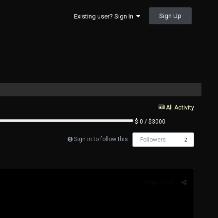
Sign Up
Existing user? Sign In
All Activity
$ 0 / $3000
Sign in to follow this
Followers
2
Report post