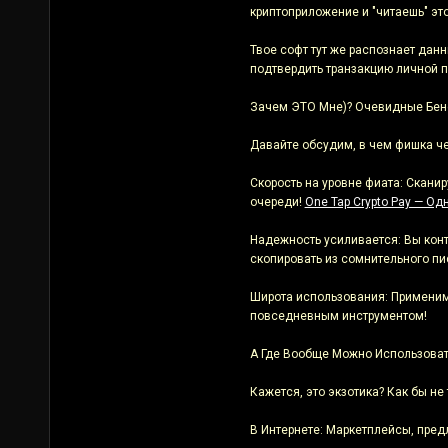
криптоприложение и "читаешь" это
Твое софт тут же распознает данн
подтвердить транзакцию личной п
Зачем ЭТО Мне)? Очевидные Бене
Давайте обсудим, в чем фишка че
Скорость на уровне фиата: Скани
очереди!
One Tap Crypto Pay — Од
Надежность усиливается: Вы конт
скопировать из сомнительного пи
Широта использования: Применимо
повседневным инструментом!
А Где Вообще Можно Использоват
Кажется, это экзотика? Как бы не
В Интернете: Маркетплейсы, пред