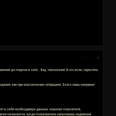
Report post
ий до покупок в сети... Вау, технология! А что если, скрестить
идания, как при классических операциях. Всего лишь направил
ает в себя необходимую данные: кошелек получателя,
агия начинается, когда пользователь запускаешь надежный