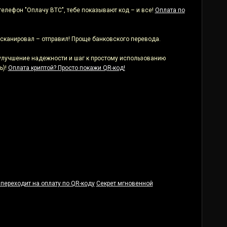
телефон "Оплачу BTC", тебе показывают код – и все!
Оплата по
сканировал – отправил! Проще банковского перевода.
 улучшение надежности и шаг к простому использованию
ь)!
Оплата криптой? Просто покажи QR-код!
переходит на оплату по QR-коду
Секрет мгновенной