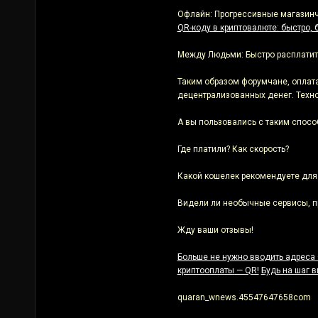
Офлайн: Прогрессивные магазинчи
QR-коду в криптовалюте: быстро, 
Между Людьми: Быстро расплатить
Таким образом форумчане, оплата
децентрализованных денег. Технол
А вы пользовались с таким спос
Где платили? Как скорость?
Какой кошелек рекомендуете для
Видели ли необычные сервисы, п
Жду ваши отзывы!
Больше не нужно вводить адреса 
криптооплаты — QR!
Будь на шаг в
quaran_wnews.45547647658com