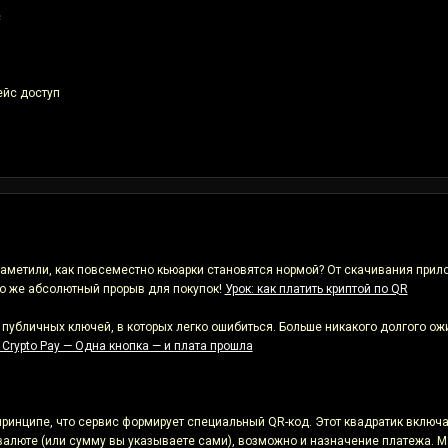
с
ейс доступ
метили, как повсеместно кьюарки становятся нормой? От скачивания приложен
то же абсолютный прорыв для покупок!
Урок: как платить криптой по QR
х публичных ключей, в которых легко ошибиться. Больше никакого долгого ож
 Crypto Pay — Одна кнопка — и плата прошла
принципе, что сервис формирует специальный QR-код. Этот квадратик включ
алюте (или сумму вы указываете сами), возможно и назначение платежа. М