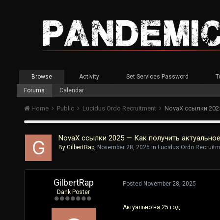
Browse
Activity
Set Services Password
T
Forums
Calendar
Home
Public
Lucidus Ordo Recruitment
NovaX ссылки 2025
NovaX ссылки 2025 — Как получить актуальное
By
GilbertRap
,
November 28, 2025
in
Lucidus Ordo Recruit
GilbertRap
Posted
November 28, 2025
Dank Poster
Актуально на 25 год