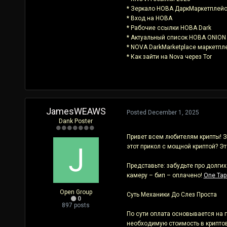
* Зеркало НОВА ДаркМаркетплей
* Вход на НОВА
* Рабочие ссылки НОВА Dark
* Актуальный список НОВА ONION
* NOVA DarkMarketplace маркетпл
* Как зайти на Nova через Tor
JamesWEAWS
Posted
December 1, 2025
Dank Poster
Привет всем любителям крипты! За
этот прикол с мощной криптой? Э
Представьте: забудьте про долги
камеру – бип – оплачено!
One Tap
Open Group
Суть Механики До Слез Проста
0
897 posts
По сути оплата основывается на 
необходимую стоимость в криптов