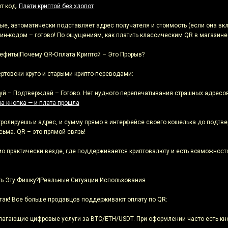
т код.
Плати криптой без хлопот
ые, автоматически подставляет адрес получателя и стоимость (если она вкл
ин-кодом – готово! По ощущениям, как платить классическим QR в магазин
фиты|Почему QR-Оплата Криптой – Это Прорыв?
ртовски круто и старыми крипто-переводами:
руй – Подтверждай – Готово. Нет нудного перепечатывания страшных адресо
на кнопка — и плата прошла
ролируешь и адрес, и сумму прямо в интерфейсе своего кошелька до подтв
сьма. QR – это прямой связь!
 практически везде, где поддерживается криптовалюту и есть возможность 
ь Эту Фишку?|Реальные Ситуации Использования
 так! Все больше продавцов поддерживают оплату по QR:
лагающие цифровые услуги за BTC/ETH/USDT. При оформлении часто есть кно