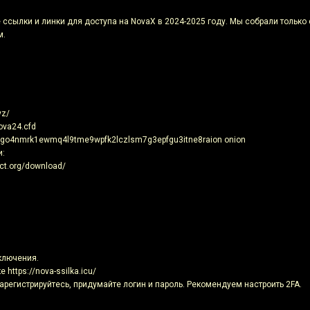
 ссылки и линки для доступа на NovaX в 2024-2025 году. Мы собрали только
м.
yz/
ova24.cfd
mgo4nmrk1ewmq4l9tme9wpfk2lczlsm7g3epfgu3itne8raion onion
и:
ect.org/download/
ключения.
https://nova-ssilka.icu/
зарегистрируйтесь, придумайте логин и пароль. Рекомендуем настроить 2FA.