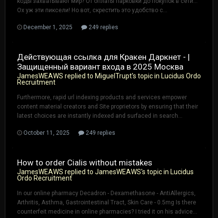
коды захватывают мир? От оплаты парковки до покупок в сети...
Ох уж эти пиксели! Но вот, скрестить это удобство с...
December 1, 2025
249 replies
Действующая ссылка для Кракен Даркнет - |
Защищенный вариант входа в 2025 Москва
JamesWEAWS
replied to
MiguelTrupt
's topic in
Lucidus Ordo
Recruitment
Furthermore, rapid url indexing products and services empower
content material creators and Site proprietors by ensuring that their
latest choices are instantly indexed and surfaced in search...
October 11, 2025
249 replies
How to order Cialis without mistakes
JamesWEAWS
replied to
JamesWEAWS
's topic in
Lucidus
Ordo Recruitment
In our online pharmacy Decadron - Dexamethasone - AntiAllergics,
Arthritis, Asthma, Gastrointestinal Tract, Skin Care - 0.5mg Is there
counterfeit medicine in online pharmacies? I tried it on his advice...