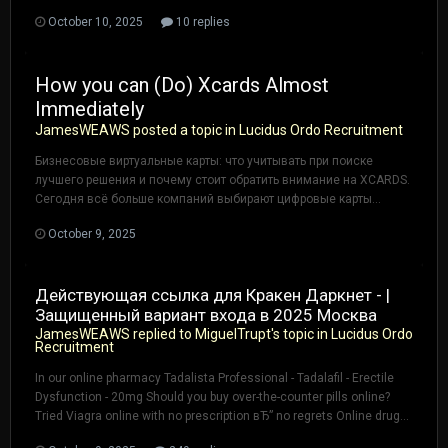
October 10, 2025
10 replies
How you can (Do) Xcards Almost
Immediately
JamesWEAWS
posted a topic in
Lucidus Ordo Recruitment
Бизнесовые виртуальные карты: что учитывать при поиске
лучшего решения и почему стоит обратить внимание на XCARDS.
Сегодня всё больше компаний выбирают цифровые карты...
October 9, 2025
Действующая ссылка для Кракен Даркнет - |
Защищенный вариант входа в 2025 Москва
JamesWEAWS
replied to
MiguelTrupt
's topic in
Lucidus Ordo
Recruitment
In our online pharmacy Tadalista Professional - Tadalafil - Erectile
Dysfunction - 20mg Should you buy over-the-counter pills online?
Tried Viagra online with no prescription вЂ” no regrets Online drug...