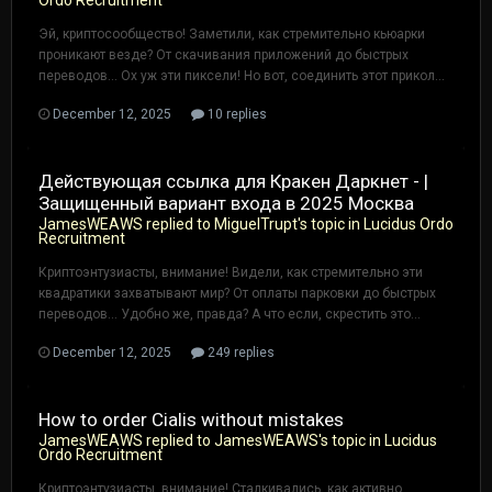
Эй, криптосообщество! Заметили, как стремительно кьюарки
проникают везде? От скачивания приложений до быстрых
переводов... Ох уж эти пиксели! Но вот, соединить этот прикол...
December 12, 2025
10 replies
Действующая ссылка для Кракен Даркнет - |
Защищенный вариант входа в 2025 Москва
JamesWEAWS
replied to
MiguelTrupt
's topic in
Lucidus Ordo
Recruitment
Криптоэнтузиасты, внимание! Видели, как стремительно эти
квадратики захватывают мир? От оплаты парковки до быстрых
переводов... Удобно же, правда? А что если, скрестить это...
December 12, 2025
249 replies
How to order Cialis without mistakes
JamesWEAWS
replied to
JamesWEAWS
's topic in
Lucidus
Ordo Recruitment
Криптоэнтузиасты, внимание! Сталкивались, как активно