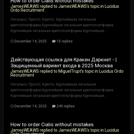
How to order Cialis without mistakes
JamesWEAWS
replied to
JamesWEAWS
's topic in
Lucidus
Ordo Recruitment
Легально. Просто. Крипто. Крупнейшая легальная
криптоплатформа Крупнейшая легальная криптоплатформа
Крупнейшая легальная криптоплатформа Крупнейшая...
December 14, 2025
10 replies
Действующая ссылка для Кракен Даркнет - |
Защищенный вариант входа в 2025 Москва
JamesWEAWS
replied to
MiguelTrupt
's topic in
Lucidus Ordo
Recruitment
Легально. Просто. Крипто. Крупнейшая легальная
криптоплатформа Крупнейшая легальная криптоплатформа
Крупнейшая легальная криптоплатформа Крупнейшая...
December 14, 2025
249 replies
How to order Cialis without mistakes
JamesWEAWS
replied to
JamesWEAWS
's topic in
Lucidus
Ordo Recruitment