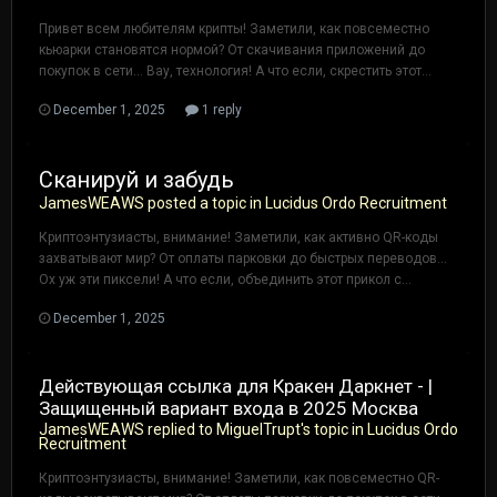
Привет всем любителям крипты! Заметили, как повсеместно
кьюарки становятся нормой? От скачивания приложений до
покупок в сети... Вау, технология! А что если, скрестить этот...
December 1, 2025
1 reply
Сканируй и забудь
JamesWEAWS
posted a topic in
Lucidus Ordo Recruitment
Криптоэнтузиасты, внимание! Заметили, как активно QR-коды
захватывают мир? От оплаты парковки до быстрых переводов...
Ох уж эти пиксели! А что если, объединить этот прикол с...
December 1, 2025
Действующая ссылка для Кракен Даркнет - |
Защищенный вариант входа в 2025 Москва
JamesWEAWS
replied to
MiguelTrupt
's topic in
Lucidus Ordo
Recruitment
Криптоэнтузиасты, внимание! Заметили, как повсеместно QR-