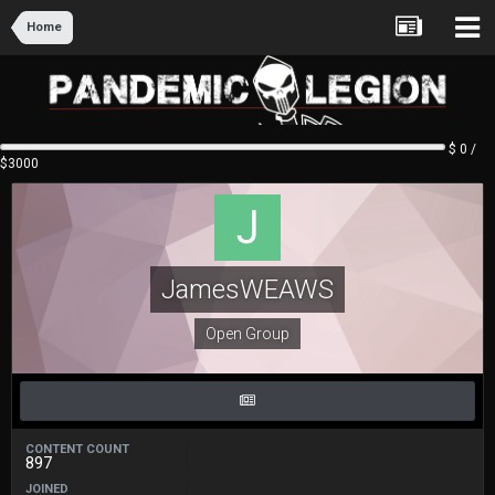
Home
$ 0 /
$3000
JamesWEAWS
Open Group
CONTENT COUNT
897
JOINED