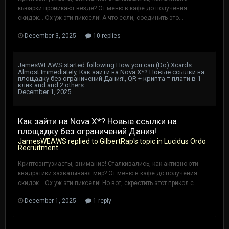
кьюарки проникают везде? От меню в кафе до получения
скидок... Ох уж эти пиксели! А что если, соединить это...
December 3, 2025
10 replies
JamesWEAWS
started following
How you can (Do) Xcards
Almost Immediately
,
Как зайти на Nova X*? Новые ссылки на
площадку без ограничений Дания!
,
QR + крипта = плати в 1
клик
and and 2 others
December 1, 2025
Как зайти на Nova X*? Новые ссылки на
площадку без ограничений Дания!
JamesWEAWS
replied to
GilbertRap
's topic in
Lucidus Ordo
Recruitment
Криптоэнтузиасты, внимание! Сталкивались, как активно эти
квадратики захватывают мир? От меню в кафе до получения
скидок... Ох уж эти пиксели! Но вот, скрестить этот прикол с...
December 1, 2025
1 reply