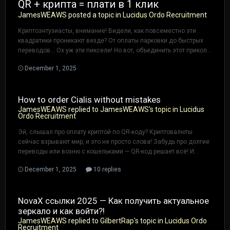
QR + крипта = плати в 1 клик
JamesWEAWS
posted a topic in
Lucidus Ordo Recruitment
Криптоэнтузиасты, внимание! Видели, как повсеместно эти
квадратики проникают везде? От оплаты парковки до быстрых
переводов... Ох уж эти пиксели! Но вот, объединить этот прикол...
December 1, 2025
How to order Cialis without mistakes
JamesWEAWS
replied to
JamesWEAWS
's topic in
Lucidus
Ordo Recruitment
Эй, слышал про оплату криптой по QR-коду? Криптовалюты
сейчас взрывают мир, и это не просто слова! Забудь про долгие
переводы или возню с кошельками — QR-код решает всё! И...
December 1, 2025
10 replies
NovaX ссылки 2025 — Как получить актуальное
зеркало и как войти?!
JamesWEAWS
replied to
GilbertRap
's topic in
Lucidus Ordo
Recruitment