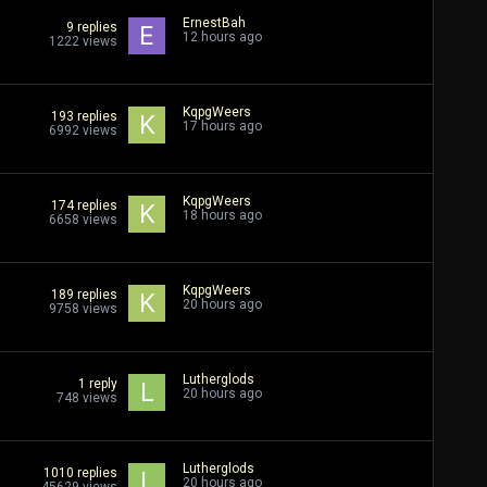
ErnestBah
9
replies
12 hours ago
1222
views
KqpgWeers
193
replies
17 hours ago
6992
views
KqpgWeers
174
replies
18 hours ago
6658
views
KqpgWeers
189
replies
20 hours ago
9758
views
Lutherglods
1
reply
20 hours ago
748
views
Lutherglods
1010
replies
20 hours ago