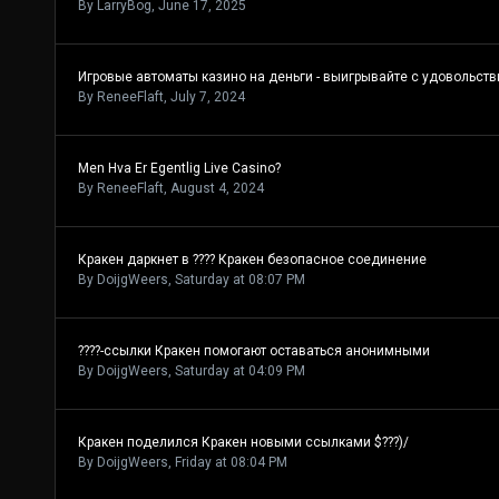
By
LarryBog
,
June 17, 2025
Игровые автоматы казино на деньги - выигрывайте с удовольств
By
ReneeFlaft
,
July 7, 2024
Men Hva Er Egentlig Live Casino?
By
ReneeFlaft
,
August 4, 2024
Кракен даркнет в ???? Кракен безопасное соединение
By
DoijgWeers
,
Saturday at 08:07 PM
????-ссылки Кракен помогают оставаться анонимными
By
DoijgWeers
,
Saturday at 04:09 PM
Кракен поделился Кракен новыми ссылками $???)/
By
DoijgWeers
,
Friday at 08:04 PM