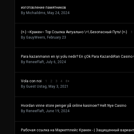
изготовление памятников
By
Michaildms
,
May 24, 2024
(+-) ~Кракен~ Тор Ссылка Актуально \=\ Безопасный Путь! (+-)
1
By
GauyWeers
,
February 23
Para kazanmanın en iyi yolu nedir? En çOk Para KazandıRan Casin
By
ReneeFlaft
,
July 6, 2024
Vola con noi
1
2
3
4
8
By Guest Ustag,
May 3, 2021
Hvordan vinne store penger på online kasinoer? Helt Nye Casino
By
ReneeFlaft
,
June 19, 2024
Рабочая ссылка на Маркетплейс Кракен - | Защищенный вариан