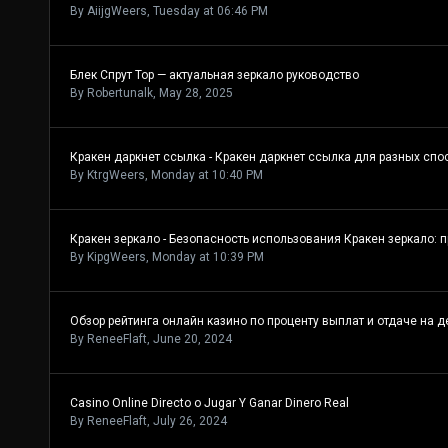
By
AiijgWeers
,
Tuesday at 06:46 PM
Блек Спрут Тор — актуальная зеркало руководство
By
Robertunalk
,
May 28, 2025
Кракен даркнет ссылка - Кракен даркнет ссылка для разных сп
By
KtrgWeers
,
Monday at 10:40 PM
Кракен зеркало - Безопасность использования Кракен зеркало: 
By
KipgWeers
,
Monday at 10:39 PM
Обзор рейтинга онлайн казино по проценту выплат и отдаче на д
By
ReneeFlaft
,
June 20, 2024
Casino Online Directo o Jugar Y Ganar Dinero Real
By
ReneeFlaft
,
July 26, 2024