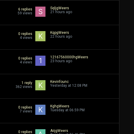
SqljgWeers
6
replies
21 hours ago
59
views
KqpgWeers
0
replies
22 hours ago
4
views
12167560000hgWeers
0
replies
23 hours ago
4
views
Kevinfounc
1
reply
Yesterday at 12:08 PM
362
views
KghgWeers
0
replies
Tuesday at 06:59 PM
7
views
AiijgWeers
0
replies