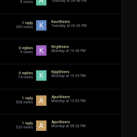
Tuesday at 06:46 PM
8
views
KeurWeers
1
reply
Tuesday at 06:05 PM
309
views
KtrgWeers
0
replies
Monday at 10:40 PM
9
views
KipgWeers
0
replies
Monday at 10:39 PM
14
views
ApurWeers
1
reply
Monday at 10:05 PM
568
views
ApurWeers
1
reply
Monday at 08:26 PM
520
views