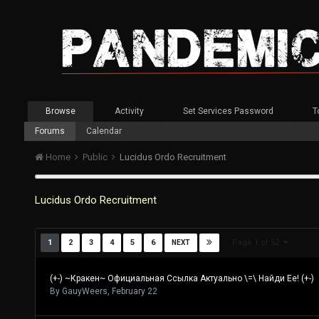
Browse
Activity
Set Services Password
T
Forums
Calendar
Home
Public
Lucidus Ordo Recruitment
Lucidus Ordo Recruitment
Page 1 of 52
1
2
3
4
5
6
NEXT
(+-) ~Кракен~ Официальная Ссылка Актуально \=\ Найди Ее! (+-)
By
GauyWeers
,
February 22