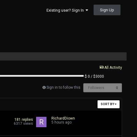
Sign Up
Existing user? Sign In
All Activity
$ 0 / $3000
Sign in to follow this
Followers
0
SORT BY
RichardDiown
181
replies
5 hours ago
6317
views