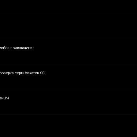
особов подключения
проверка сертификатов SSL
еньги