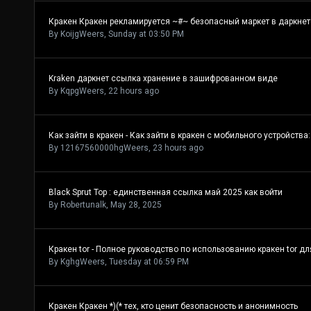
Кракен Кракен рекламируется ~#~ безопасный маркет в даркнет
By
KoijgWeers
,
Sunday at 03:50 PM
Kraken даркнет ссылка хранение в зашифрованном виде
By
KqpgWeers
,
22 hours ago
Как зайти в кракен - Как зайти в кракен с мобильного устройства:
By
12167560000hgWeers
,
23 hours ago
Black Sprut Тор : единственная ссылка май 2025 как войти
By
Robertunalk
,
May 28, 2025
Кракен tor - Полное руководство по использованию кракен tor д
By
KghgWeers
,
Tuesday at 06:59 PM
Кракен Кракен *)(* тех, кто ценит безопасность и анонимность