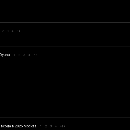
2
3
4
8
o Oyunu
1
2
3
4
7
т входа в 2025 Москва
1
2
3
4
41