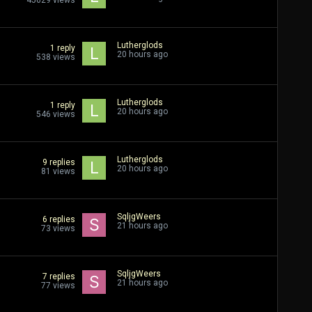
45629
views
Lutherglods
1
reply
20 hours ago
538
views
Lutherglods
1
reply
20 hours ago
546
views
Lutherglods
9
replies
20 hours ago
81
views
SqljgWeers
6
replies
21 hours ago
73
views
SqljgWeers
7
replies
21 hours ago
77
views