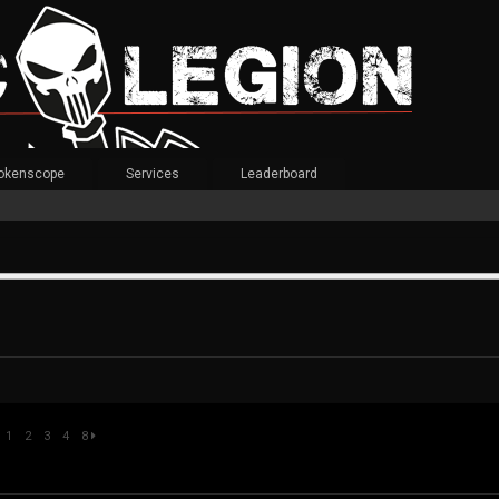
okenscope
Services
Leaderboard
1
2
3
4
8