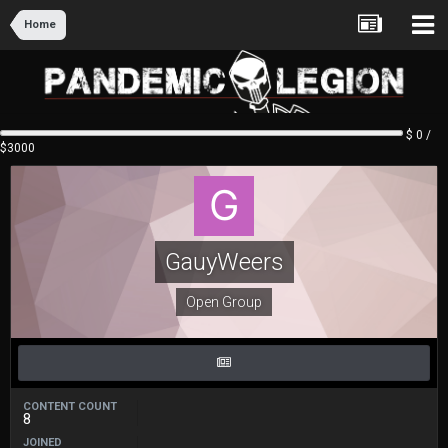
Home
$ 0 /
$3000
GauyWeers
Open Group
CONTENT COUNT
8
JOINED