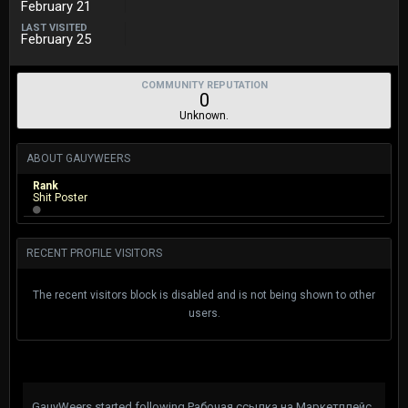
February 21
LAST VISITED
February 25
COMMUNITY REPUTATION
0
Unknown.
ABOUT GAUYWEERS
Rank
Shit Poster
RECENT PROFILE VISITORS
The recent visitors block is disabled and is not being shown to other
users.
GauyWeers
started following
Рабочая ссылка на Маркетплейс