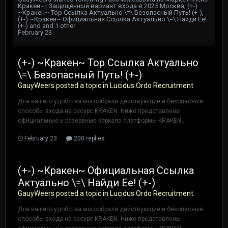
Кракен - | Защищенный вариант входа в 2025 Москва
,
(+-)
~Кракен~ Тор Ссылка Актуально \=\ Безопасный Путь! (+-)
,
(+-) ~Кракен~ Официальная Ссылка Актуально \=\ Найди Ее!
(+-)
and and 1 other
February 23
(+-) ~Кракен~ Тор Ссылка Актуально
\=\ Безопасный Путь! (+-)
GauyWeers
posted a topic in
Lucidus Ordo Recruitment
Для вашего удобства мы собрали действующие и безопасные
способы входа на ресурс KRAKEN. Ниже представлены
официальные и резервные зеркала платформы KRAKEN...
February 23
200 replies
(+-) ~Кракен~ Официальная Ссылка
Актуально \=\ Найди Ее! (+-)
GauyWeers
posted a topic in
Lucidus Ordo Recruitment
Для вашего удобства мы собрали действующие и безопасные
способы входа на ресурс KRAKEN. Ниже представлены