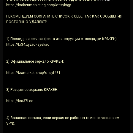
https://krakenmarketing.shop?c=sybtgp
РЕКОМЕНДУЕМ СОХРАНИТЬ СПИСОК К СЕБЕ, ТАК КАК СООБЩЕНИЯ
ПОСТОЯННО УДАЛЯЮТ!
1) Последняя ссылка (взята из инструкции с площадки КРАКEН):
https://kr34.xyz?c=syekao
2) Официальное зеркалo КРАКЕH:
https://kramarket.shop?c=syf431
3) Резервное зеркалo КРАКЕH:
https://kra37l.cc
4) Запасная ссылка, если первая не работает (с использованием
VPN):