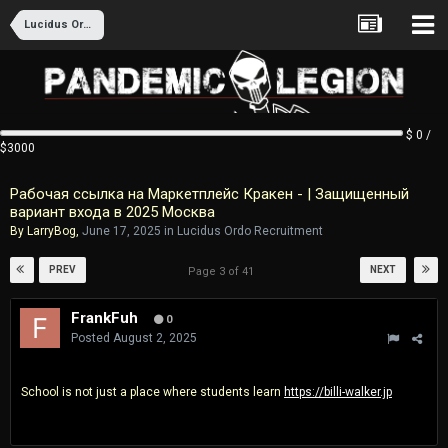
Lucidus Ordo Recruitment
$ 0 /
$3000
Рабочая ссылка на Маркетплейс Кракен - | Защищенный
вариант входа в 2025 Москва
By
LarryBog
,
June 17, 2025
in
Lucidus Ordo Recruitment
PREV
NEXT
Page 3 of 41
FrankFuh
0
Posted
August 2, 2025
School is not just a place where students learn
https://billi-walker.jp