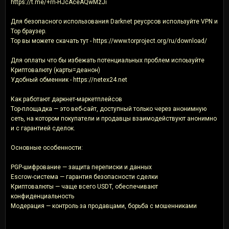
https://t.me/+rn-HJcAceAQwMzJi
Для безопасного использования Darknet реусрсов используйте VPN и
Тор браузер.
Тор вы можете скачать тут - https://www.torproject.org/ru/download/
Для оплаты что бы избежать потенциальных проблем испоьзуйте
Криптовалюту (карты=деанон)
Удобный обменник - https://netex24.net
Как работают даркнет-маркетплейсов
Тор-площадка — это веб-сайт, доступный только через анонимную
сеть, на котором покупатели и продавцы взаимодействуют анонимно
и с гарантией сделок.
Основные особенности:
PGP-шифрование — защита переписки и данных
Escrow-система — гарантия безопасности сделки
Криптовалюты — чаще всего USDT, обеспечивают
конфиденциальность
Модерация — контроль за продавцами, борьба с мошенниками