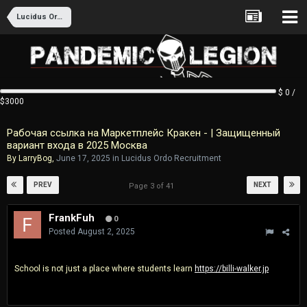
Lucidus Ordo Recruitment
$ 0 /
$3000
Рабочая ссылка на Маркетплейс Кракен - | Защищенный
вариант входа в 2025 Москва
By
LarryBog
,
June 17, 2025
in
Lucidus Ordo Recruitment
PREV
NEXT
Page 3 of 41
FrankFuh
0
Posted
August 2, 2025
School is not just a place where students learn
https://billi-walker.jp