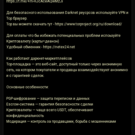
https://t.me/+rn-HJcAceAQwMzJi
Для безопасного использования Darknet реусрсов используйте VPN и
Тор браузер.
Тор вы можете скачать тут - https://www.torproject.org/ru/download/
Для оплаты что бы избежать потенциальных проблем испоьзуйте
Криптовалюту (карты=деанон)
Удобный обменник - https://netex24.net
Как работают даркнет-маркетплейсов
Тор-площадка — это веб-сайт, доступный только через анонимную
сеть, на котором покупатели и продавцы взаимодействуют анонимно
и с гарантией сделок.
Основные особенности:
PGP-шифрование — защита переписки и данных
Escrow-система — гарантия безопасности сделки
Криптовалюты — чаще всего USDT, обеспечивают
конфиденциальность
Модерация — контроль за продавцами, борьба с мошенниками