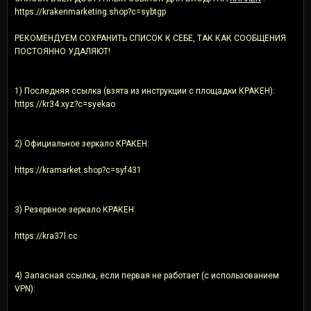
https://krakenmarketing.shop?c=sybtgp
РЕКОМЕНДУЕМ СОХРАНИТЬ СПИСОК К СЕБЕ, ТАК КАК СООБЩЕНИЯ
ПОСТОЯННО УДАЛЯЮТ!
1) Последняя ссылка (взята из инструкции с площадки КРАКEН):
https://kr34.xyz?c=syekao
2) Официальное зеркалo КРАКЕH:
https://kramarket.shop?c=syf431
3) Резервное зеркалo КРАКЕH:
https://kra37l.cc
4) Запасная ссылка, если первая не работает (с использованием
VPN):