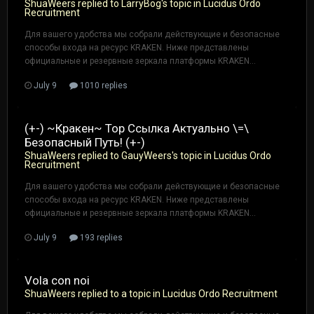
ShuaWeers
replied to
LarryBog
's topic in
Lucidus Ordo
Recruitment
Для вашего удобства мы собрали действующие и безопасные
способы входа на ресурс KRAKEN. Ниже представлены
официальные и резервные зеркала платформы KRAKEN...
July 9
1010 replies
(+-) ~Кракен~ Тор Ссылка Актуально \=\
Безопасный Путь! (+-)
ShuaWeers
replied to
GauyWeers
's topic in
Lucidus Ordo
Recruitment
Для вашего удобства мы собрали действующие и безопасные
способы входа на ресурс KRAKEN. Ниже представлены
официальные и резервные зеркала платформы KRAKEN...
July 9
193 replies
Vola con noi
ShuaWeers
replied to a topic in
Lucidus Ordo Recruitment