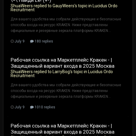
ShuaWeers
replied to
GauyWeers
's topic in
Lucidus Ordo
Recruitment
Для вашего удобства мы собрали действующие и безопасные
способы входа на ресурс KRAKEN. Ниже представлены
официальные и резервные зеркала платформы KRAKEN...
July 9
180 replies
Рабочая ссылка на Маркетплейс Кракен - |
Защищенный вариант входа в 2025 Москва
ShuaWeers
replied to
LarryBog
's topic in
Lucidus Ordo
Recruitment
Для вашего удобства мы собрали действующие и безопасные
способы входа на ресурс KRAKEN. Ниже представлены
официальные и резервные зеркала платформы KRAKEN...
July 9
1010 replies
Рабочая ссылка на Маркетплейс Кракен - |
Защищенный вариант входа в 2025 Москва