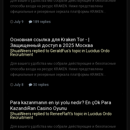
Для вашего удобства мы собрали действующие и безопасные
способы входа на ресурс KRAKEN. Ниже представлены
официальные и резервные зеркала платформы KRAKEN...
July 9
189 replies
Основная ссылка для Kraken Tor - |
Защищенный доступ в 2025 Москва
ShuaWeers
replied to
GeraldFus
's topic in
Lucidus Ordo
Recruitment
Для вашего удобства мы собрали действующие и безопасные
способы входа на ресурс KRAKEN. Ниже представлены
официальные и резервные зеркала платформы KRAKEN...
July 8
30 replies
Para kazanmanın en iyi yolu nedir? En çOk Para
KazandıRan Casino Oyunu
ShuaWeers
replied to
ReneeFlaft
's topic in
Lucidus Ordo
Recruitment
Для вашего удобства мы собрали действующие и безопасные