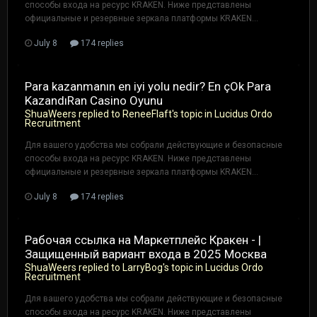
способы входа на ресурс KRAKEN. Ниже представлены
официальные и резервные зеркала платформы KRAKEN...
July 8
174 replies
Para kazanmanın en iyi yolu nedir? En çOk Para
KazandıRan Casino Oyunu
ShuaWeers
replied to
ReneeFlaft
's topic in
Lucidus Ordo
Recruitment
Для вашего удобства мы собрали действующие и безопасные
способы входа на ресурс KRAKEN. Ниже представлены
официальные и резервные зеркала платформы KRAKEN...
July 8
174 replies
Рабочая ссылка на Маркетплейс Кракен - |
Защищенный вариант входа в 2025 Москва
ShuaWeers
replied to
LarryBog
's topic in
Lucidus Ordo
Recruitment
Для вашего удобства мы собрали действующие и безопасные
способы входа на ресурс KRAKEN. Ниже представлены