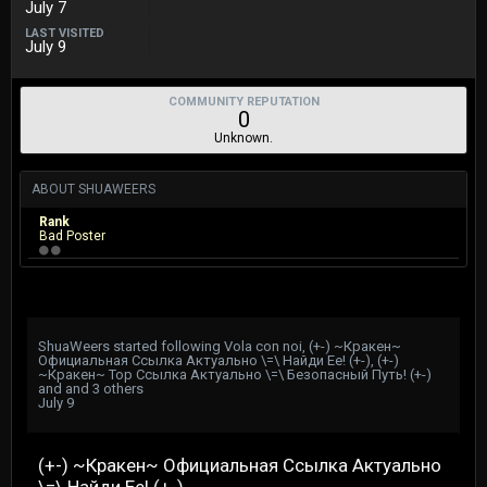
July 7
LAST VISITED
July 9
COMMUNITY REPUTATION
0
Unknown.
ABOUT SHUAWEERS
Rank
Bad Poster
ShuaWeers
started following
Vola con noi
,
(+-) ~Кракен~
Официальная Ссылка Актуально \=\ Найди Ее! (+-)
,
(+-)
~Кракен~ Тор Ссылка Актуально \=\ Безопасный Путь! (+-)
and and 3 others
July 9
(+-) ~Кракен~ Официальная Ссылка Актуально
\=\ Найди Ее! (+-)