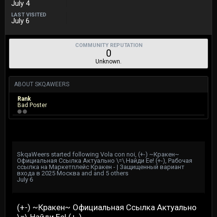
July 4
LAST VISITED
July 6
COMMUNITY REPUTATION
0
Unknown.
ABOUT SKQAWEERS
Rank
Bad Poster
SkqaWeers
started following
Vola con noi
,
(+-) ~Кракен~
Официальная Ссылка Актуально \=\ Найди Ее! (+-)
,
Рабочая
ссылка на Маркетплейс Кракен - | Защищенный вариант
входа в 2025 Москва
and and 5 others
July 6
(+-) ~Кракен~ Официальная Ссылка Актуально
\=\ Найди Ее! (+-)