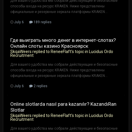
Для вашего удобства мы собрали действующие и безопасные
способы входа на ресурс KRAKEN. Ниже представлены
официальные и резервные зеркала платформы KRAKEN...
July 6
189 replies
Где выиграть много денег в интернет-слотах?
Онлайн слоты казино Красноярск
SkqaWeers
replied to
ReneeFlaft
's topic in
Lucidus Ordo
Recruitment
Для вашего удобства мы собрали действующие и безопасные
способы входа на ресурс KRAKEN. Ниже представлены
официальные и резервные зеркала платформы KRAKEN...
July 6
2 replies
Online slotlarda nasıl para kazanılır? KazandıRan
Slotlar
SkqaWeers
replied to
ReneeFlaft
's topic in
Lucidus Ordo
Recruitment
Для вашего удобства мы собрали действующие и безопасные