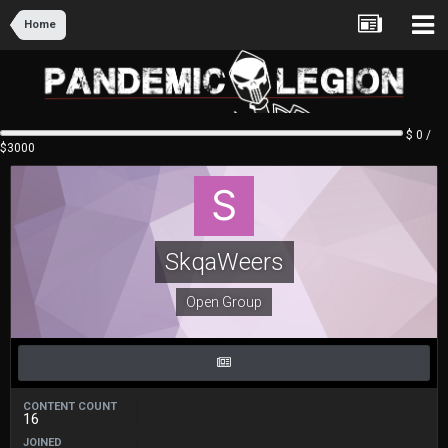
Home
$ 0 /
$3000
SkqaWeers
Open Group
CONTENT COUNT
16
JOINED