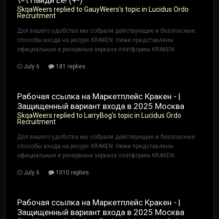
SkqaWeers
replied to
GauyWeers
's topic in
Lucidus Ordo
Recruitment
Для вашего удобства мы собрали действующие и безопасные
способы входа на ресурс KRAKEN. Ниже представлены
официальные и резервные зеркала платформы KRAKEN...
July 6
181 replies
Рабочая ссылка на Маркетплейс Кракен - |
Защищенный вариант входа в 2025 Москва
SkqaWeers
replied to
LarryBog
's topic in
Lucidus Ordo
Recruitment
Для вашего удобства мы собрали действующие и безопасные
способы входа на ресурс KRAKEN. Ниже представлены
официальные и резервные зеркала платформы KRAKEN...
July 6
1010 replies
Рабочая ссылка на Маркетплейс Кракен - |
Защищенный вариант входа в 2025 Москва