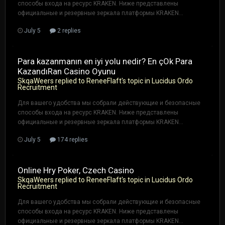
способы входа на ресурс KRAKEN. Ниже представлены
официальные и резервные зеркала платформы KRAKEN...
July 5
2 replies
Para kazanmanın en iyi yolu nedir? En çOk Para
KazandıRan Casino Oyunu
SkqaWeers
replied to
ReneeFlaft
's topic in
Lucidus Ordo
Recruitment
Для вашего удобства мы собрали действующие и безопасные
способы входа на ресурс KRAKEN. Ниже представлены
официальные и резервные зеркала платформы KRAKEN...
July 5
174 replies
Online Hry Poker, Czech Casino
SkqaWeers
replied to
ReneeFlaft
's topic in
Lucidus Ordo
Recruitment
Для вашего удобства мы собрали действующие и безопасные
способы входа на ресурс KRAKEN. Ниже представлены
официальные и резервные зеркала платформы KRAKEN...