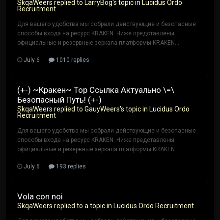
SkqaWeers
replied to
LarryBog
's topic in
Lucidus Ordo
Recruitment
Для вашего удобства мы собрали действующие и безопасные
способы входа на ресурс KRAKEN. Ниже представлены
официальные и резервные зеркала платформы KRAKEN...
July 6
1010 replies
(+-) ~Кракен~ Тор Ссылка Актуально \=\
Безопасный Путь! (+-)
SkqaWeers
replied to
GauyWeers
's topic in
Lucidus Ordo
Recruitment
Для вашего удобства мы собрали действующие и безопасные
способы входа на ресурс KRAKEN. Ниже представлены
официальные и резервные зеркала платформы KRAKEN...
July 6
193 replies
Vola con noi
SkqaWeers
replied to a topic in
Lucidus Ordo Recruitment