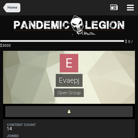
Home
$ 0 /
$3000
Evaepj
Open Group
CONTENT COUNT
14
JOINED