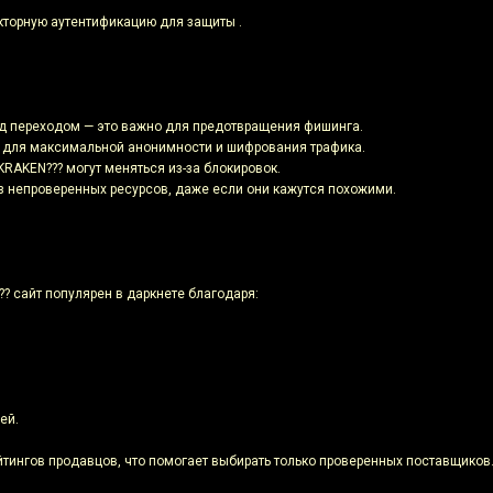
кторную аутентификацию для защиты .
ед переходом — это важно для предотвращения фишинга.
or для максимальной анонимности и шифрования трафика.
KRAKEN??? могут меняться из-за блокировок.
из непроверенных ресурсов, даже если они кажутся похожими.
? сайт популярен в даркнете благодаря:
ей.
йтингов продавцов, что помогает выбирать только проверенных поставщиков