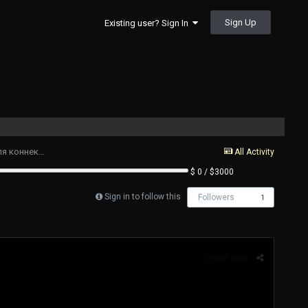
Sign Up
Existing user? Sign In
Проверенные ссылки на KRAKEN??? (Свежие) — Обход блокировок для коннекта в Босния и Герцеговина
All Activity
$ 0 / $3000
Sign in to follow this
Followers
1
Report post