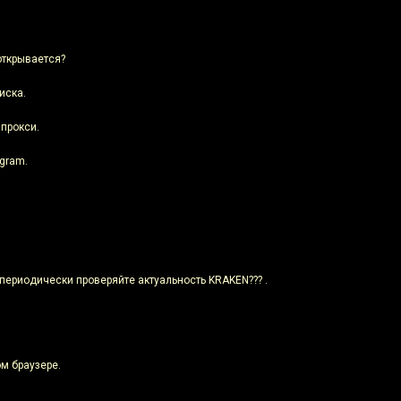
 открывается?
иска.
 прокси.
egram.
 периодически проверяйте актуальность KRAKEN??? .
м браузере.