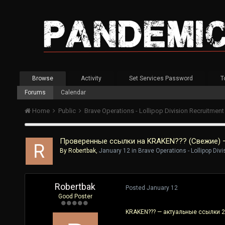
Browse
Activity
Set Services Password
T
Forums
Calendar
Home
Public
Brave Operations - Lollipop Division Recruitmen
Проверенные ссылки на KRAKEN??? (Свежие) —
By
Robertbak
,
January 12
in
Brave Operations - Lollipop Div
Robertbak
Posted
January 12
Good Poster
KRAKEN??? — актуальные ссылки 