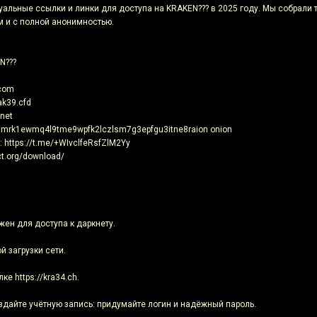
уальные ссылки и линки для доступа на KRAKEN??? в 2025 году. Мы собрали 
м и с полной анонимностью.
N???
.com
ak39.cfd
.net
nmrk1ewmq4l9tme9wpfk2lczlsm7g3epfgu3itne8raion onion
 https://t.me/+WIvclfeRsfZlM2Yy
ct.org/download/
ужен для доступа к даркнету.
й загрузки сети.
е https://kra34.ch.
оздайте учётную запись: придумайте логин и надёжный пароль.