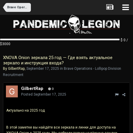
Brave Operations - Lollipop Division Recruitment
$ 0 /
$3000
XNOVA Onion зеркала 25 год — Где взять актуальное
зеркало и инструкция входа?
By
GilbertRap
,
September 17, 2025
in
Brave Operations - Lollipop Division
Recruitment
GilbertRap
0
Posted
September 17, 2025
Актуально на 2025 год
В этой заметке вы найдёте все зеркала и линки для доступа на
XNOVA Onion в 2025 году. Мы собрали только надёжные ссылки,