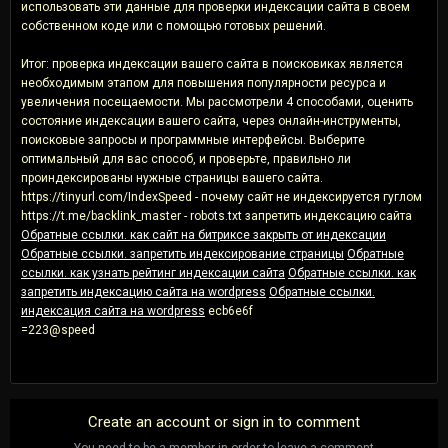
использовать эти данные для проверки индексации сайта в своем
собственном коде или с помощью готовых решений.
Итог: проверка индексации вашего сайта в поисковиках является
необходимым этапом для повышения популярности ресурса и
увеличения посещаемости. Мы рассмотрели 4 способами, оценить
состояние индексации вашего сайта, через онлайн-инструменты,
поисковые запросы и программные интерфейсы. Выберите
оптимальный для вас способ, и проверьте, правильно ли
проиндексированы нужные страницы вашего сайта.
https://tinyurl.com/IndexSpeed - почему сайт не индексируется гуглом
https://t.me/backlink_master - robots.txt запретить индексацию сайта
Обратные ссылки. как сайт на битриксе закрыть от индексации
Обратные ссылки. запретить индексирование страницы
Обратные
ссылки. как узнать рейтинг индексации сайта
Обратные ссылки. как
запретить индексацию сайта на wordpress
Обратные ссылки.
индексация сайта на wordpress
ecb6e6f
=223@speed
Create an account or sign in to comment
You need to be a member in order to leave a comment