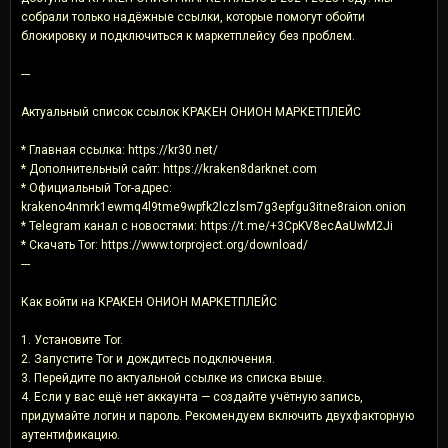
собрали только надёжные ссылки, которые помогут обойти
блокировку и подключиться к маркетплейсу без проблем.
---
Актуальный список ссылок КРАКЕН ОНИОН МАРКЕТПЛЕЙС
* Главная ссылка: https://kr30.net/
* Дополнительный сайт: https://kraken8darknet.com
* Официальный Tor-адрес:
krakeno4nmrk1ewmq4l9tme9wpfk2lczlsm7g3epfgu3itne8raion.onion
* Telegram канал с новостями: https://t.me/+3CpKV8ecAaUwM2Ji
* Скачать Tor: https://www.torproject.org/download/
---
Как войти на КРАКЕН ОНИОН МАРКЕТПЛЕЙС
1. Установите Tor.
2. Запустите Tor и дождитесь подключения.
3. Перейдите по актуальной ссылке из списка выше.
4. Если у вас ещё нет аккаунта — создайте учётную запись,
придумайте логин и пароль. Рекомендуем включить двухфакторную
аутентификацию.