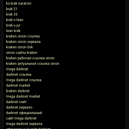
ko krak saratoni
krak 21
krak 33
krak n lean
krak u jur
lean krak
kraken onion ссылка
kraken onion зеркала
kraken onion link
onion сайты kraken
kraken рабочая ссылка onion
kraken актуальная ссылка onion
mega darknet
darknet ссылка
mega darknet ссылка
darknet market
kraken darknet
mega darknet market
darknet сайт
darknet зеркало
darknet официальный
сайт mega darknet
mega darknet зеркала