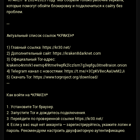
которые помогут обойти блокировку и подключиться к сайту без
проблем.
---
Актуальный список ссылок *КРАКЕН*
1) Главный ссылка: https://kr30.net/
2) Дополнительный сайт: https://kraken8darknet.com
3) Официальный Tor-адрес:
krakeno4nmrk1ewmq4l9tme9wpfk2lczlsm7g3epfgu3itne8raion.onion
4) Telegram канал с новостями: https://t.me/+3CpKV8ecAaUwM2Ji
5) Скачать Tor: https://www.torproject.org/download/
---
Как войти на *КРАКЕН*
1. Установите Tor браузер.
2. Запустите Tor и дождитесь подключения.
3. Перейдите по проверенной ссылке https://kr30.net/
4. Если у вас ещё нет аккаунта — зарегистрируйтесь, укажите логин и
пароль. Рекомендуем настроить двухфакторную аутентификацию.