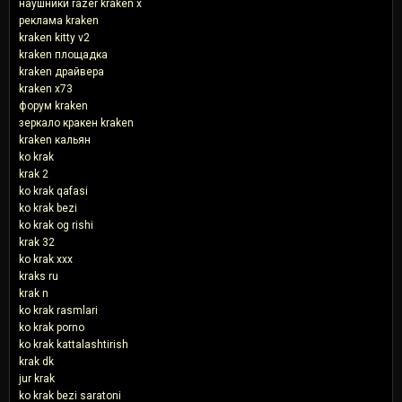
наушники razer kraken x
реклама kraken
kraken kitty v2
kraken площадка
kraken драйвера
kraken x73
форум kraken
зеркало кракен kraken
kraken кальян
ko krak
krak 2
ko krak qafasi
ko krak bezi
ko krak og rishi
krak 32
ko krak xxx
kraks ru
krak n
ko krak rasmlari
ko krak porno
ko krak kattalashtirish
krak dk
jur krak
ko krak bezi saratoni