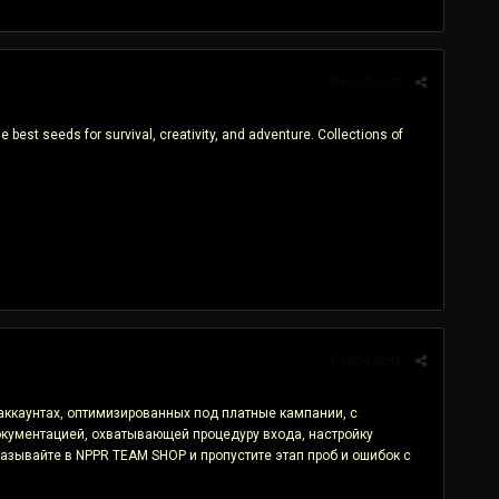
Report post
 best seeds for survival, creativity, and adventure. Collections of
Report post
аккаунтах, оптимизированных под платные кампании, с
кументацией, охватывающей процедуру входа, настройку
зывайте в NPPR TEAM SHOP и пропустите этап проб и ошибок с