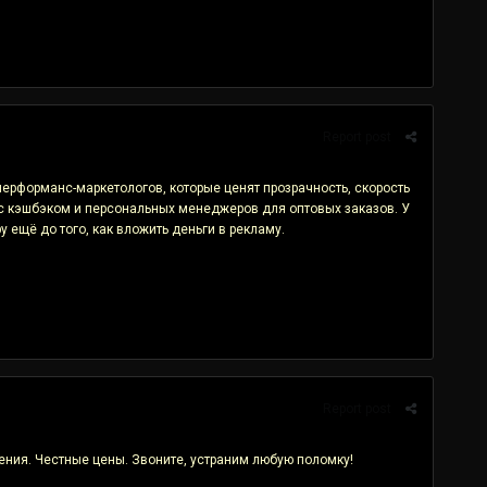
Report post
ерформанс-маркетологов, которые ценят прозрачность, скорость
с кэшбэком и персональных менеджеров для оптовых заказов. У
ещё до того, как вложить деньги в рекламу.
Report post
ения. Честные цены. Звоните, устраним любую поломку!