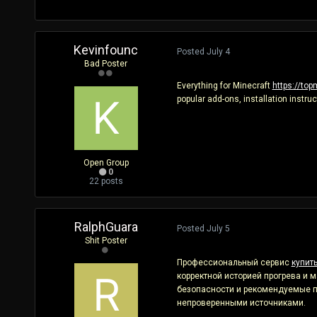
Kevinfounc
Posted
July 4
Bad Poster
Everything for Minecraft
https://to
popular add-ons, installation instr
Open Group
0
22 posts
RalphGuara
Posted
July 5
Shit Poster
Профессиональный сервис
купит
корректной историей прогрева и
безопасности и рекомендуемые пе
непроверенными источниками.