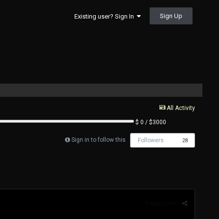
Sign Up
Existing user? Sign In
All Activity
$ 0 / $3000
Sign in to follow this
Followers
28
Report post