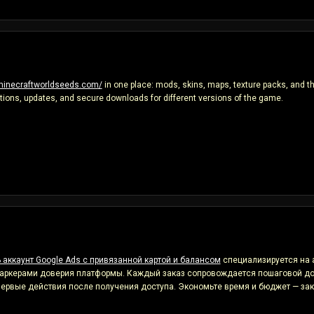
pminecraftworldseeds.com/
in one place: mods, skins, maps, texture packs, and the
uctions, updates, and secure downloads for different versions of the game.
ь аккаунт Google Ads с привязанной картой и балансом
специализируется на 
 маркерами доверия платформы. Каждый заказ сопровождается пошаговой до
рвые действия после получения доступа. Экономьте время и бюджет — зака