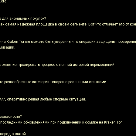
.org
р для анонимных покупок?
ак самая надежная площадка в своем сегменте. Вот что отличает его от кон
 на Kraken Tor вы можете быть уверенны что операции защищены проверен
мизации.
воляет контролировать процесс с полной историей перемещений.
ете разнообразные категории товаров с реальными отзывами.
4/7, оперативно решая любые спорные ситуации.
зопасность?
с последними обновлениями при подключении к ссылке на Kraken Tor
 перед оплатой