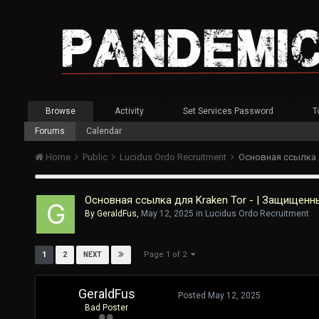
Browse
Activity
Set Services Password
T
Forums
Calendar
Home
Public
Lucidus Ordo Recruitment
Основная ссылка д
Основная ссылка для Kraken Tor - | Защищенн
By
GeraldFus
,
May 12, 2025
in
Lucidus Ordo Recruitment
Page 1 of 2
1
2
NEXT
GeraldFus
Posted
May 12, 2025
Bad Poster