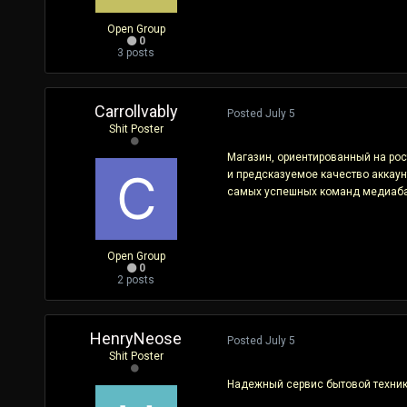
Open Group
0
3 posts
Carrollvably
Posted
July 5
Shit Poster
Магазин, ориентированный на рос
и предсказуемое качество аккау
самых успешных команд медиабаин
Open Group
0
2 posts
HenryNeose
Posted
July 5
Shit Poster
Надежный сервис бытовой техни