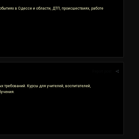
бытиях в Одессе и области, ДТП, происшествиях, работе
Report post
х требований. Курсы для учителей, воспитателей,
бучения.