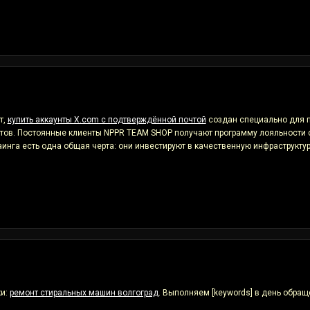
т,
купить аккаунты X.com с подтверждённой почтой
создан специально для п
нтов. Постоянные клиенты NPPR TEAM SHOP получают программу лояльности 
га есть одна общая черта: они инвестируют в качественную инфраструктуру 
ки:
ремонт стиральных машин волгоград
. Выполняем [keywords] в день обращ