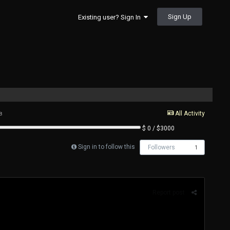
Sign Up
Existing user? Sign In
в
All Activity
$ 0 / $3000
Sign in to follow this
Followers
1
Report post