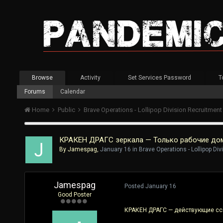
Browse
Activity
Set Services Password
T
Forums
Calendar
Home
Public
Brave Operations - Lollipop Division Recruitmen
КРАКЕН ДРАГС зеркала — Только рабочие доме
By
Jamespag
,
January 16
in
Brave Operations - Lollipop Di
Jamespag
Posted
January 16
Good Poster
КРАКЕН ДРАГС — действующие сс