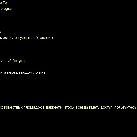
 Tor.
Telegram.
.
месте и регулярно обновляйте.
бычный браузер.
айта перед вводом логина.
х известных площадок в даркнете. Чтобы всегда иметь доступ, пользуйтес