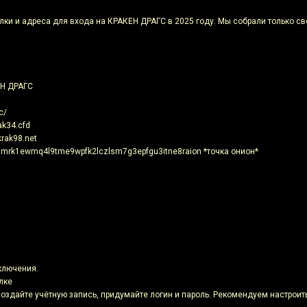
лки и адреса для входа на КРАКЕН ДРАГС в 2025 году. Мы собрали только св
ЕН ДРАГС
c/
ak34.cfd
krak98.net
nmrk1ewmq4l9tme9wpfk2lczlsm7g3epfgu3itne8raion *точка онион*
ключения.
лке
 создайте учётную запись, придумайте логин и пароль. Рекомендуем настроить