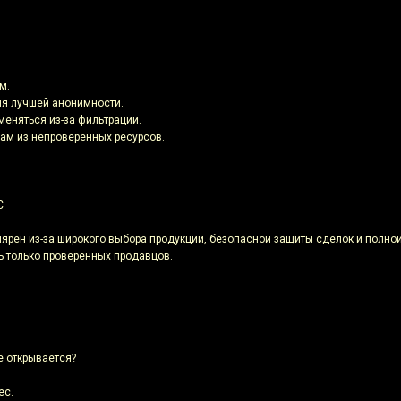
м.
для лучшей анонимности.
меняться из-за фильтрации.
сам из непроверенных ресурсов.
С
рен из-за широкого выбора продукции, безопасной защиты сделок и полной
ь только проверенных продавцов.
е открывается?
ес.