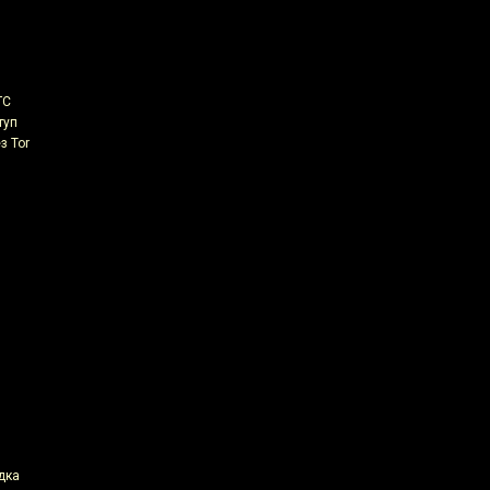
ГС
туп
з Tor
дка