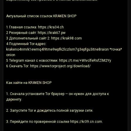
Актуальный список ссылок KRAKEN SHOP
1 Главная ссылка: https://kra34.ch
2 Резервный сайт: https://krak67.pw
3 Дополнительный сайт 2: https://krak98.com
4 Подлинный Tor-адрес:
krakeno4nmrk1ewmq4l9tme9wpfk2lczlsm7g3epfgu3itne8raion *точка*
onion
5 Telegram канал с новостями: https://t.me/+WIvclfeRsfZlM2Yy
6 Скачать Tor: https://www.torproject.org/download/
Как зайти на KRAKEN SHOP
1. Сначала установите Tor браузер — он нужен для доступа к
даркнету.
2. Запустите Tor и дождитесь полной загрузки сети.
3. Перейдите по проверенной ссылке https://kr39.cn.com.