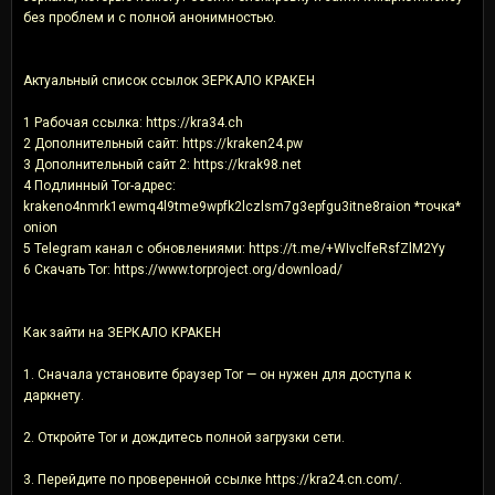
без проблем и с полной анонимностью.
Актуальный список ссылок ЗЕРКАЛО КРАКЕН
1 Рабочая ссылка: https://kra34.ch
2 Дополнительный сайт: https://kraken24.pw
3 Дополнительный сайт 2: https://krak98.net
4 Подлинный Tor-адрес:
krakeno4nmrk1ewmq4l9tme9wpfk2lczlsm7g3epfgu3itne8raion *точка*
onion
5 Telegram канал с обновлениями: https://t.me/+WIvclfeRsfZlM2Yy
6 Скачать Tor: https://www.torproject.org/download/
Как зайти на ЗЕРКАЛО КРАКЕН
1. Сначала установите браузер Tor — он нужен для доступа к
даркнету.
2. Откройте Tor и дождитесь полной загрузки сети.
3. Перейдите по проверенной ссылке https://kra24.cn.com/.