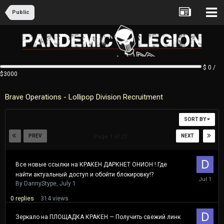
Public
$ 0 /
$3000
Brave Operations - Lollipop Division Recruitment
SORT BY
PREV
NEXT
Page 1 of 27
Все новые ссылки на КРАКЕН ДАРКНЕТ ОНИОН ! Где
найти актуальный доступ и обойти блокировку!?
July
1
By
DannyStype
,
July 1
0
replies
314
views
Зеркало на ПЛОЩАДКА КРАКЕН — Получить свежий линк