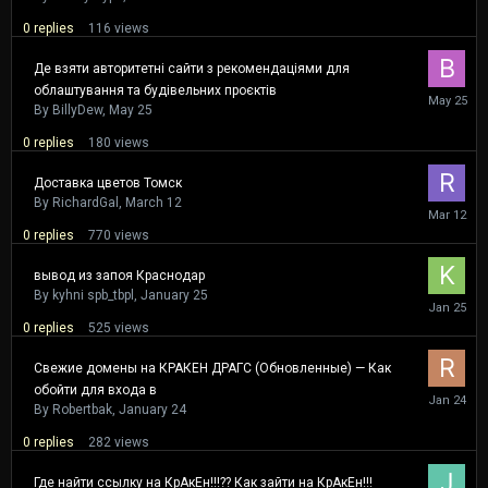
0
replies
116
views
Де взяти авторитетні сайти з рекомендаціями для
облаштування та будівельних проєктів
May
25
By
BillyDew
,
May 25
0
replies
180
views
Доставка цветов Томск
By
RichardGal
,
March 12
March
12
0
replies
770
views
вывод из запоя Краснодар
By
kyhni spb_tbpl
,
January 25
January
25
0
replies
525
views
Свежие домены на КРАКЕН ДРАГС (Обновленные) — Как
обойти для входа в
January
24
By
Robertbak
,
January 24
0
replies
282
views
Где найти ссылку на КрАкЕн!!!?? Как зайти на КрАкЕн!!!