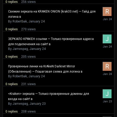
0
replies
256
views
Свежие зеркала на KRAKEN ONION (krak33.net) — Гайд для
логина в
January
24
By
Robertbak
,
January 24
0
replies
270
views
ЗЕРКАЛО КРАКЕН ссылки — Только проверенные адреса
для подключения на сайт! в
January
24
By
Jamespag
,
January 24
0
replies
205
views
Проверенные линки на KrAkeN Darknet Mirror
(Обновленные) — Пошаговая схема для логина в
January
24
By
Robertbak
,
January 24
0
replies
231
views
<Kraken> зеркала — Только проверенные домены для
входа на сайт! в
January
23
By
Jamespag
,
January 23
0
replies
208
views