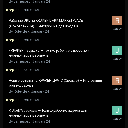
24
By
Jamespag
,
January 24
0
replies
200
views
Рабочие URL на KRAKEN DARK MARKETPLACE
(Обновленные) — Инструкция для входа в
January
24
By
Robertbak
,
January 24
0
replies
250
views
<КРАКЕН> зеркала — Только рабочие адреса для
подключения на сайт! в
January
24
By
Jamespag
,
January 24
0
replies
231
views
Новые ссылки на КРАКЕН ДРАГС (Свежие) — Инструкция
для коннекта в
January
24
By
Robertbak
,
January 24
0
replies
250
views
KrAkeN?? зеркала — Только рабочие адреса для
подключения на сайт! в
January
24
By
Jamespag
,
January 24