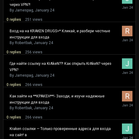
через VPN?!
January
24
By
Jamespag
,
January 24
0
replies
251
views
Вход на на KRAKEN DRUGS>* Кликай, и разбери честные
инструкции для входа
January
24
By
Robertbak
,
January 24
0
replies
256
views
Где найти ссылку на KrAkeN??! Как открыть KrAkeN? через
VPN?
January
24
By
Jamespag
,
January 24
0
replies
266
views
Как зайти на **КРАКЕН**!- Заходи, и изучи надежные
инструкции для входа
January
24
By
Robertbak
,
January 24
0
replies
266
views
Kraken ссылки — Только проверенные адреса для входа
на сайт! в
January