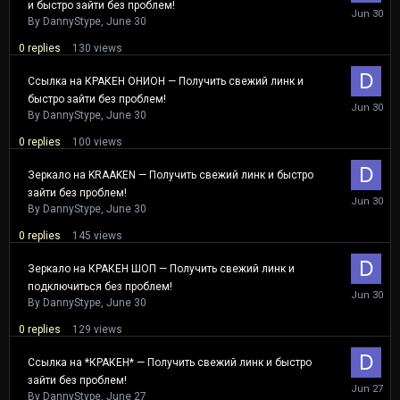
и быстро зайти без проблем!
June
30
By
DannyStype
,
June 30
0
replies
130
views
Ссылка на КРАКЕН ОНИОН — Получить свежий линк и
быстро зайти без проблем!
June
30
By
DannyStype
,
June 30
0
replies
100
views
Зеркало на KRAAKEN — Получить свежий линк и быстро
зайти без проблем!
June
30
By
DannyStype
,
June 30
0
replies
145
views
Зеркало на КРАКЕН ШОП — Получить свежий линк и
подключиться без проблем!
June
30
By
DannyStype
,
June 30
0
replies
129
views
Ссылка на *КРАКЕН* — Получить свежий линк и быстро
зайти без проблем!
June
27
By
DannyStype
,
June 27