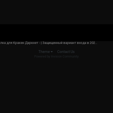
Действующая ссылка для Кракен Даркнет - | Защищенный вариант входа в 2025 Москва
Contact Us
Theme
Powered by Invision Community