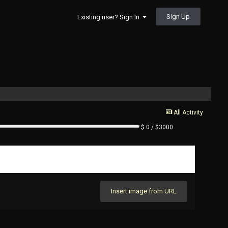
Sign Up
Existing user? Sign In
All Activity
$ 0 / $3000
Insert image from URL