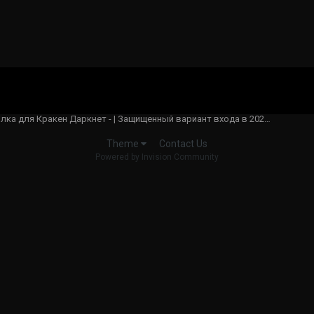
Действующая ссылка для Кракен Даркнет - | Защищенный вариант входа в 2025 Москва
Contact Us
Theme
Powered by Invision Community