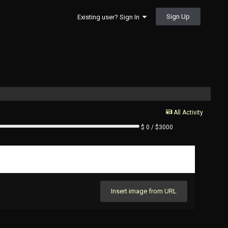
Sign Up
Existing user? Sign In
All Activity
$ 0 / $3000
Insert image from URL