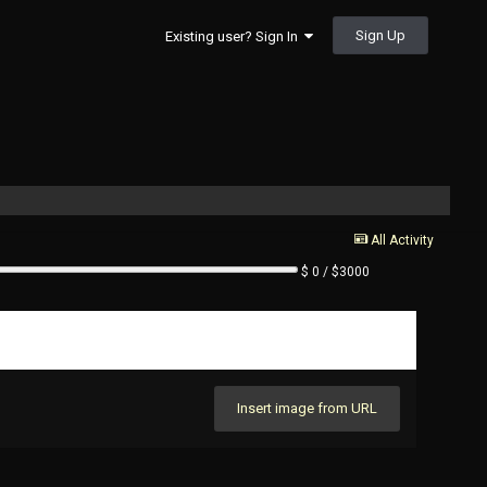
Sign Up
Existing user? Sign In
All Activity
$ 0 / $3000
Insert image from URL